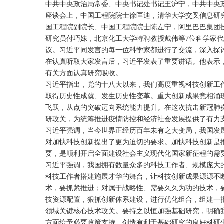
中共中央政治局常委、中央书记处书记王沪宁，中共中央
座谈会上，中国工程院院士徐匡迪，清华大学交叉信息研
国工程院副院长、中国工程院院士陈左宁，阿里巴巴集团
研究员付巧妹，北京化工大学特聘教授戴伟等7位科学家
议。习近平同发言的每一位科学家都进行了交流，深入探
在认真听取大家发言后，习近平发表了重要讲话。他表示
有关方面认真研究吸收。
习近平指出，党的十八大以来，我们高度重视科技创新工
取得历史性成就、发生历史性变革。重大创新成果竞相涌
飞跃，从点的突破迈向系统能力提升。在这次抗击新冠肺
研攻关，为统筹推进疫情防控和经济社会发展提供了有力
习近平强调，当今世界正经历百年未有之大变局，我国发
对加快科技创新提出了更为迫切的要求。加快科技创新是
要，是顺利开启全面建设社会主义现代化国家新征程的需
习近平强调，我国拥有数量众多的科技工作者、规模庞大
科技工作者搭建施展才华的舞台，让科技创新成果源源不
术，要抓紧推进；对属于战略性、需要久久为功的技术，
技资源配置，狠抓创新体系建设，进行优化组合，组建一
领域关键核心技术攻关。要持之以恒加强基础研究，明确
方面给予必要政策支持，创造有利于基础研究的良好科研