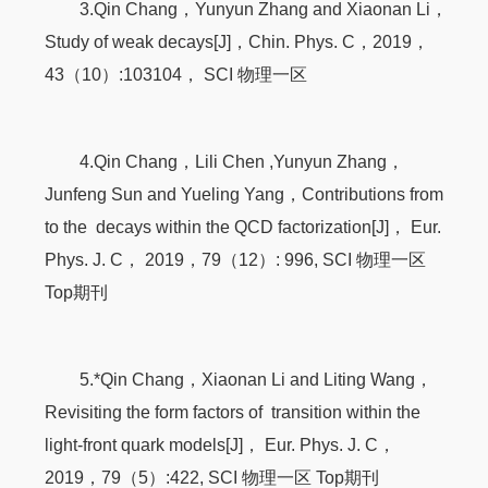
3.Qin Chang，Yunyun Zhang and Xiaonan Li，
Study of weak decays[J]，Chin. Phys. C，2019，
43（10）:103104， SCI 物理一区
4.Qin Chang，Lili Chen ,Yunyun Zhang，
Junfeng Sun and Yueling Yang，Contributions from
to the decays within the QCD factorization[J]， Eur.
Phys. J. C， 2019，79（12）: 996, SCI 物理一区
Top期刊
5.*Qin Chang，Xiaonan Li and Liting Wang，
Revisiting the form factors of transition within the
light-front quark models[J]， Eur. Phys. J. C，
2019，79（5）:422, SCI 物理一区 Top期刊