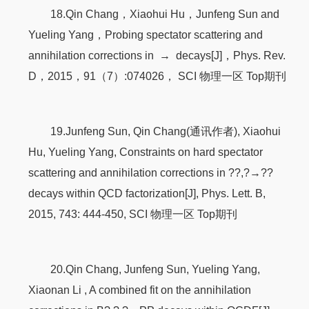
18.Qin Chang，Xiaohui Hu，Junfeng Sun and
Yueling Yang，Probing spectator scattering and
annihilation corrections in → decays[J]，Phys. Rev.
D，2015，91（7）:074026， SCI 物理一区 Top期刊
19.Junfeng Sun, Qin Chang(通讯作者), Xiaohui
Hu, Yueling Yang, Constraints on hard spectator
scattering and annihilation corrections in ??,?→??
decays within QCD factorization[J], Phys. Lett. B,
2015, 743: 444-450, SCI 物理一区 Top期刊
20.Qin Chang, Junfeng Sun, Yueling Yang,
Xiaonan Li , A combined fit on the annihilation