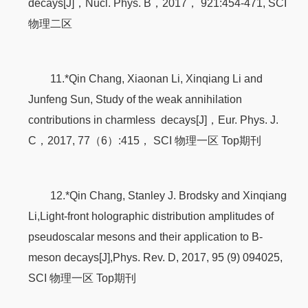
decays[J]，Nucl. Phys. B，2017， 921:454-471, SCI
物理二区
11.*Qin Chang, Xiaonan Li, Xinqiang Li and
Junfeng Sun, Study of the weak annihilation
contributions in charmless decays[J]，Eur. Phys. J.
C，2017, 77（6）:415， SCI 物理一区 Top期刊
12.*Qin Chang, Stanley J. Brodsky and Xinqiang
Li,Light-front holographic distribution amplitudes of
pseudoscalar mesons and their application to B-
meson decays[J],Phys. Rev. D, 2017, 95 (9) 094025,
SCI 物理一区 Top期刊