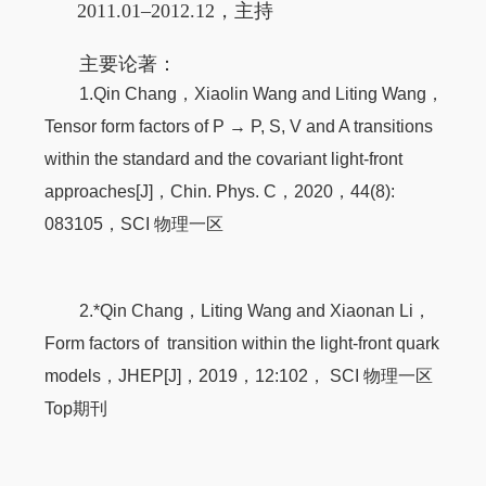
2011.01–2012.12
，主持
主要论著：
1.Qin Chang，Xiaolin Wang and Liting Wang，
Tensor form factors of P → P, S, V and A transitions
within the standard and the covariant light-front
approaches[J]，Chin. Phys. C，2020，44(8):
083105，SCI 物理一区
2.*Qin Chang，Liting Wang and Xiaonan Li，
Form factors of transition within the light-front quark
models，JHEP[J]，2019，12:102， SCI 物理一区
Top期刊