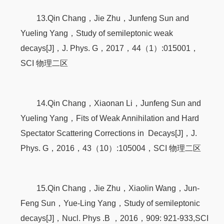
13.Qin Chang，Jie Zhu，Junfeng Sun and
Yueling Yang，Study of semileptonic weak
decays[J]，J. Phys. G，2017，44（1）:015001，
SCI 物理二区
14.Qin Chang，Xiaonan Li，Junfeng Sun and
Yueling Yang，Fits of Weak Annihilation and Hard
Spectator Scattering Corrections in Decays[J]，J.
Phys. G，2016，43（10）:105004，SCI 物理二区
15.Qin Chang，Jie Zhu，Xiaolin Wang，Jun-
Feng Sun，Yue-Ling Yang，Study of semileptonic
decays[J]，Nucl. Phys .B ，2016，909: 921-933,SCI