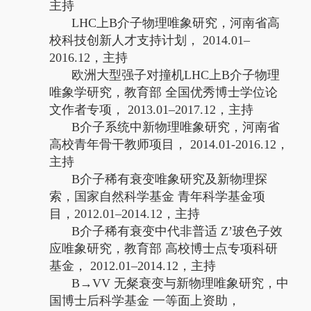
主持
LHC
上
B
介子物理唯象研究，河南省高
校科技创新人才支持计划，
2014.01–
2016.12
，主持
欧洲大型强子对撞机
LHC
上
B
介子物理
唯象学研究，教育部 全国优秀博士学位论
文作者专项，
2013.01–2017.12
，主持
B
介子系统中新物理唯象研究，河南省
高校青年骨干教师项目，
2014.01-2016.12
，
主持
B
介子稀有衰变唯象研究及新物理探
索，国家自然科学基金 青年科学基金项
目，
2012.01–2014.12
，主持
B
介子稀有衰变中代非普适
Z’
玻色子效
应唯象研究，教育部 高校博士点专项科研
基金，
2012.01–2014.12
，主持
B→VV
无粲衰变与新物理唯象研究，中
国博士后科学基金 一等面上资助，