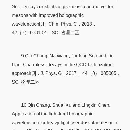
Su，Decay constants of pseudoscalar and vector
mesons with improved holographic
wavefunction[J]，Chin. Phys. C，2018，
42（7）:073102， SCI 物理二区
9.Qin Chang, Na Wang, Junfeng Sun and Lin
Han, Charmless decays in the QCD factorization
approach[J]，J. Phys. G，2017， 44（8）:085005，
SCI 物理二区
10.Qin Chang, Shuai Xu and Lingxin Chen,
Application of the light-front holographic
wavefunction for heavy-light pseudoscalar meson in