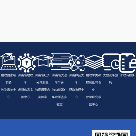
物理国家级
河南省物理
河南省红外
河南省先进
河南师范大
物理学类课
大型设备预
管理与服务
实验
学
光谱测量
半导体
学
程思政特色
约
教学示范中
虚拟仿真实
与应用重点
与功能器件
理论物理中
化
心
验中心
实验室
集成重点实
心
教学研究示
验室
范中心