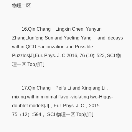
物理二区
16.Qin Chang，Lingxin Chen, Yunyun
Zhang,Junfeng Sun and Yueling Yang， and decays
within QCD Factorization and Possible
Puzzles[J],Eur. Phys. J. C,2016, 76 (10): 523, SCI 物
理一区 Top期刊
17.Qin Chang，Peifu Li and Xinqiang Li，
mixing within minimal flavor-violating two-Higgs-
doublet models[J]，Eur. Phys. J. C，2015，
75（12）:594， SCI 物理一区 Top期刊