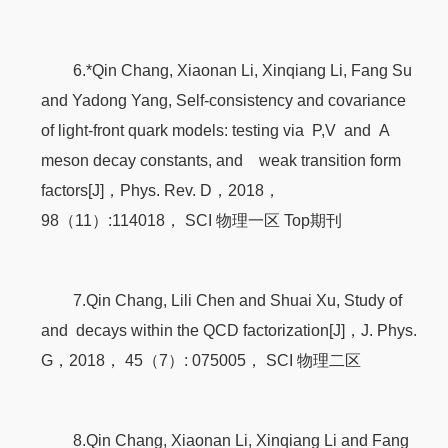
6.*Qin Chang, Xiaonan Li, Xinqiang Li, Fang Su
and Yadong Yang, Self-consistency and covariance
of light-front quark models: testing via P,V and A
meson decay constants, and weak transition form
factors[J]，Phys. Rev. D，2018，
98（11）:114018， SCI 物理一区 Top期刊
7.Qin Chang, Lili Chen and Shuai Xu, Study of
and decays within the QCD factorization[J]，J. Phys.
G，2018， 45（7）: 075005， SCI 物理二区
8.Qin Chang, Xiaonan Li, Xinqiang Li and Fang