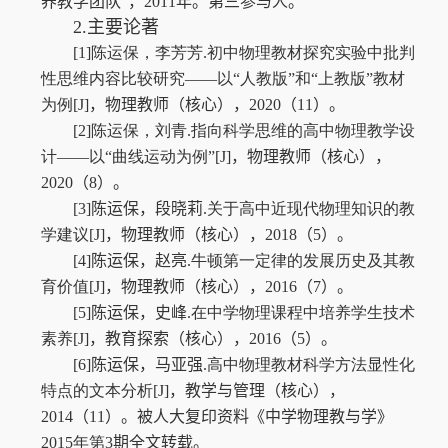
养教学团队”，
2011
年
。
第三
参与
人
。
2
.
主要论著
[1]
陈运保，李芳芳
.
初中物理教材探究实验中批判
性思维内容比较研究——以“人教版”和“上教版”教材
为例
[J]
，
物理教师
（核心）
，
2020
（
11
）。
[2]
陈运保，刘青
.
指向科学思维的高中物理教学设
计——以“曲线运动为例”
[J]
，
物理教师
（核心）
，
2020
（
8
）。
[3]
陈运保，
段晓莉
.
关于高中近现代物理知识的教
学建议
[J]
，物理教师（核心）
，
2018
（
5
）。
[4]
陈运保，赵亮
.
牛顿第一定律的发展历史及其教
育价值
[J]
，
物理教师
（核心），
2016
（
7
）。
[5]
陈运保
，
史峰
.
在中学物理课程中培养学生技术
素养
[J]
，教育探索（核心）
，
2016
（
5
）。
[6]
陈运保，马亚强
.
高中物理教材科学方法显性化
特点的文本分析
[J]
，教学与管理（核心）
，
2014
（
11
）
。被人大复印资料《中学物理教与学》
2015
年第
3
期全文转载
。