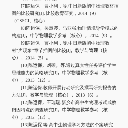
[7]
陈运保，曹小利，等
.
中日新版初中物理教材插
图的比较研究
[J].
比较教育研究，
2014
（
9
）
（
CSSCI
、核心）
[8]
陈运保
，
吴慧婷，马亚强
.
物理情境导学模式的
构建
[J]
，中学物理教学参考（核心）
，
2014
（
9
）。
[9]
陈运保，曹小利，等
.
中日新版初中物理教
材“声现象”章节插图的比较
[J]
，教学与管理（核
心）
，
2014
（
5
）。
[10]
陈运保
，
刘硕，等
.
通过真实性任务评价学生
思维能力的策略研究
[J]
，中学物理教学参考（核
心）
，
2013
（
12
）。
[11]
陈运保
.
教师开展行动研究及撰写研究报告的
方法
[J]
，教学与管理（核心）
，
2013
（
6
）。
[12]
陈运保
，
王瑞瑞
.
新乡市高中生物理考试成败
归因特点的调查研究
[J]
，中学物理教学参考（核
心）
，
2012
（
12
）。
[13]
陈运保
等
.
高中生物理学习方法的个案研究