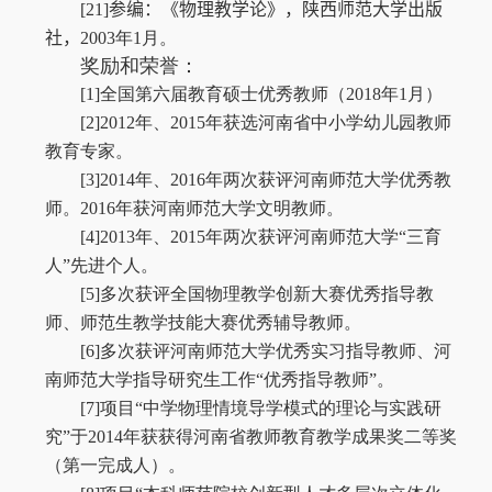
[21]
参编
：
《物理教学论》，陕西师范大学出版
社，
2003
年
1
月。
奖励和荣誉：
[1]
全国第六届教育硕士优秀教师（
2018
年
1
月）
[2]
2012
年、
2015
年获选河南省中小学幼儿园教师
教育专家。
[3]
2014
年、
2016
年两次获评河南师范大学优秀教
师。
2016
年获河南师范大学文明教师。
[4]
2013
年、
2015
年两次获评河南师范大学“三育
人”先进个人。
[5]
多次获评全国物理教学创新大赛优秀指导教
师、师范生教学技能大赛优秀辅导教师。
[6]
多次获评河南师范大学优秀实习指导教师、河
南师范大学指导研究生工作“优秀指导教师”。
[7]
项目“中学物理情境导学模式的理论与实践研
究”于
2014
年获获得河南省教师教育教学成果奖二等奖
（第一完成人）。