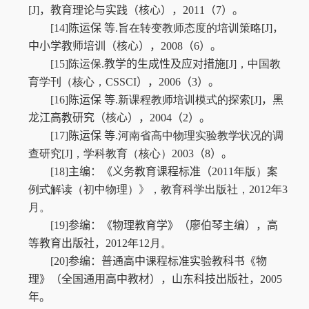
[J]
，教育理论与实践（核心）
，
2011
（
7
）。
[14]
陈运保
等
.
旨在转变教师态度的培训策略
[J]
，
中小学教师培训（核心）
，
2008
（
6
）。
[15]
陈运保
.
教学的
生
成性及应对措施
[J]
，中国教
育学刊（核心，
CSSCI
）
，
2006
（
3
）。
[16]
陈运保
等
.
新课程教师培训模式的探索
[J]
，黑
龙江高教研究（核心）
，
2004
（
2
）。
[17]
陈运保
等
.
河南省高中物理实验教学状况的调
查研究
[J]
，学科教育（核心）
2003
（
8
）。
[18]
主编
：
《义务教育课程标准（
2011
年版）案
例式解读（初中物理）》，教育科学出版社，
2012
年
3
月。
[19]
参编
：
《物理教育学》（廖伯琴主编），高
等教育出版社，
2012
年
12
月。
[20]
参编
：
普通高中课程标准实验教科书《物
理》（全国通用高中教材）
，
山东科技出版社
，
2005
年。