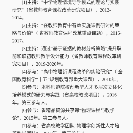
[1]
主持：
"
中学物理情境导学模式的理论与实践
研究
"
（省教师教育课程改革研究项目）
，
2012-
2014
。
[2]
主持：
“在教师教育中有效实施课例研讨的策
略与价值”（ 省教师教育课程改革重点课题）
，
2015-
2017
。
[3]
主持：
通过“基于证据的教材分析策略”提升职
前和职初教师教学设计能力（省教师教育课程改革研
究项目）
，
201
9
-20
20
年
。
[4]
参与：
“高中物理新课程改革的实验研究”（ 全
国教育科学“十五”规划教育部重大课题），
2010
年。
[5]
参与：
本科师范院校创新型人才多层次立体化
培养模式的研究与实践（省高校教改项目）
，
2016
年
。
第三
参与
人
。
[6]
参与：
省精品资源共享课“物理课程与教学
论”，
2015
年
。
第二
参与
人。
[7]
参与：
省高校教学团队“物理学创新性人才培