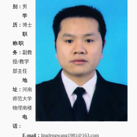
别：
男
学
历：
博士
职
称
/
职
务：
副教
授
教学
/
部主任
地
址：
河南
师范大学
物理南楼
电
话：
E-mail
：
lingfengwang1981@163.com