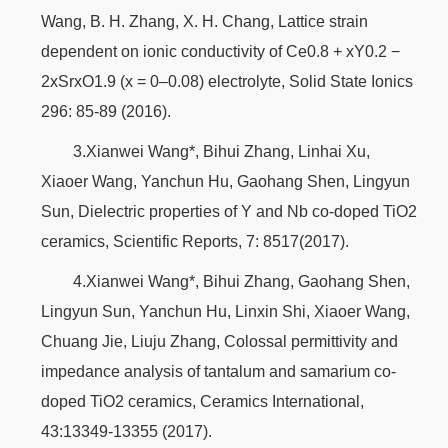
Wang, B. H. Zhang, X. H. Chang, Lattice strain
dependent on ionic conductivity of Ce0.8 + xY0.2 −
2xSrxO1.9 (x = 0–0.08) electrolyte, Solid State Ionics
296: 85-89 (2016).
3.Xianwei Wang*, Bihui Zhang, Linhai Xu,
Xiaoer Wang, Yanchun Hu, Gaohang Shen, Lingyun
Sun, Dielectric properties of Y and Nb co-doped TiO2
ceramics, Scientific Reports, 7: 8517(2017).
4.Xianwei Wang*, Bihui Zhang, Gaohang Shen,
Lingyun Sun, Yanchun Hu, Linxin Shi, Xiaoer Wang,
Chuang Jie, Liuju Zhang, Colossal permittivity and
impedance analysis of tantalum and samarium co-
doped TiO2 ceramics, Ceramics International,
43:13349-13355 (2017).