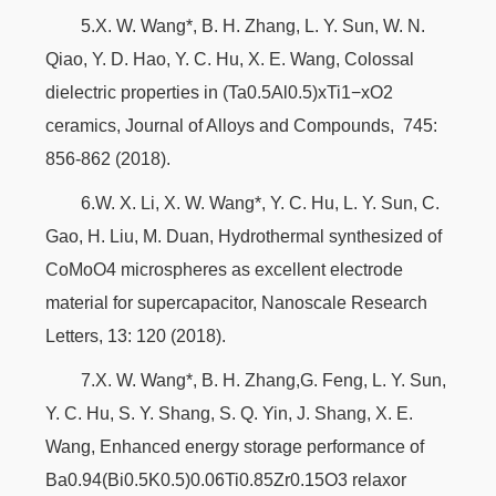
5.X. W. Wang*, B. H. Zhang, L. Y. Sun, W. N.
Qiao, Y. D. Hao, Y. C. Hu, X. E. Wang, Colossal
dielectric properties in (Ta0.5Al0.5)xTi1−xO2
ceramics, Journal of Alloys and Compounds, 745:
856-862 (2018).
6.W. X. Li, X. W. Wang*, Y. C. Hu, L. Y. Sun, C.
Gao, H. Liu, M. Duan, Hydrothermal synthesized of
CoMoO4 microspheres as excellent electrode
material for supercapacitor, Nanoscale Research
Letters, 13: 120 (2018).
7.X. W. Wang*, B. H. Zhang,G. Feng, L. Y. Sun,
Y. C. Hu, S. Y. Shang, S. Q. Yin, J. Shang, X. E.
Wang, Enhanced energy storage performance of
Ba0.94(Bi0.5K0.5)0.06Ti0.85Zr0.15O3 relaxor