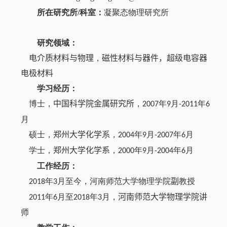
所在研究所
/
科室：
凝聚态物理研究所
研究领域：
电介质材料与物理
，
磁性材料与器件，超级电容器
电极材料
学习经历：
博士，
中国科学院金属研究所
，
年
月
年
20
07
9
-20
11
6
月
硕士，
郑州大学化学
系，
年
月
年
月
2004
9
-20
07
6
学士，
郑州大学化学系
，
年
月
年
月
2000
9
-
2004
6
工作经历：
年
月至今，河南师范大学物理学院
副
教授
201
8
3
年
月至
年
月，
河南师范大学物理学院讲
20
11
6
20
18
3
师