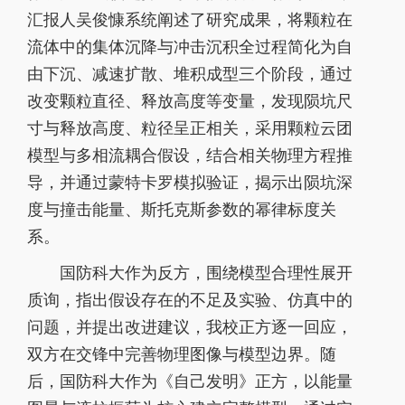
汇报人吴俊慷系统阐述了研究成果，将颗粒在
流体中的集体沉降与冲击沉积全过程简化为自
由下沉、减速扩散、堆积成型三个阶段，通过
改变颗粒直径、释放高度等变量，发现陨坑尺
寸与释放高度、粒径呈正相关，采用颗粒云团
模型与多相流耦合假设，结合相关物理方程推
导，并通过蒙特卡罗模拟验证，揭示出陨坑深
度与撞击能量、斯托克斯参数的幂律标度关
系。
国防科大作为反方，围绕模型合理性展开
质询，指出假设存在的不足及实验、仿真中的
问题，并提出改进建议，我校正方逐一回应，
双方在交锋中完善物理图像与模型边界。随
后，国防科大作为《自己发明》正方，以能量