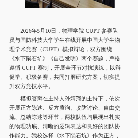
2026年5月10日，物理学院 CUPT 参赛队
员与国防科技大学学生在线开展中国大学生物
理学术竞赛（CUPT）模拟辩论，双方围绕
《水下陨石坑》《自己发明》两个赛题，严格
遵循 CUPT 赛制，开展全环节对抗演练，以辩
促学、积极备赛，共同打磨研究方案，切实提
升双方竞技水平。
模拟答辩在主持人孙靖翔的主持下，依次
开展正方陈述、反方质询、攻防讨论、自由交
流、总结陈述等环节，两校队伍均展现出扎实
的物理功底、清晰的逻辑表达和良好的团队协
作能力。我校选择《水下陨石坑》作为正方，