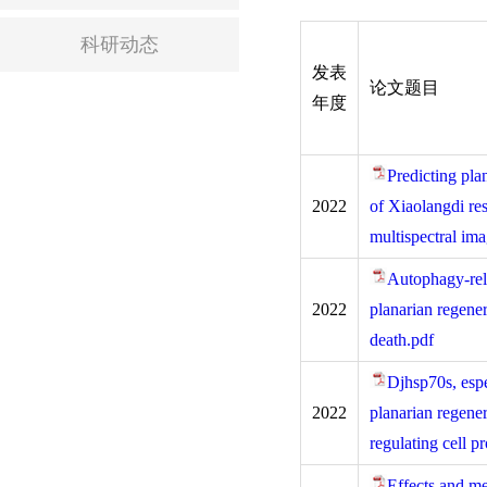
科研动态
发表
论文题目
年度
Predicting pla
2022
of Xiaolangdi re
multispectral im
Autophagy-rela
2022
planarian regener
death.pdf
Djhsp70s, espe
2022
planarian regene
regulating cell p
Effects and m