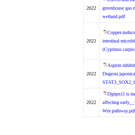
2022
greenhouse gas e
wetland.pdf
Copper-induced
2022
intestinal micro
(Cyprinus carpio
Aspirin inhibit
2022
Dugesia japonic
STAT3_SOX2_OC
Djptpn11 is in
2022
affecting early_
Wnt pathway.pd