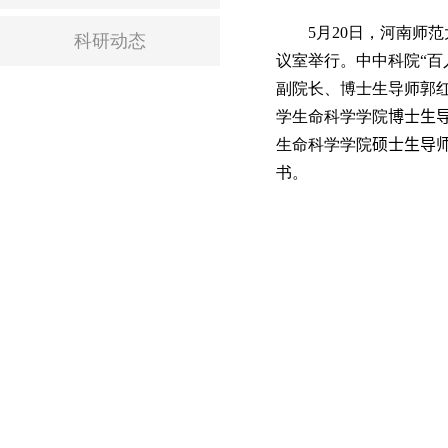
5
月
20
日，河南师范
科研动态
议室举行。中
中科院“
副院长、
博士生导师
郭
学生命科学学院
博士生
生命科学学院
硕士生导
书。