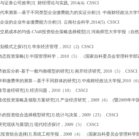
与证券公司效率
[J].
财经理论与实践
, 2014(4). CSSCI
代率测算
—
基于不同类型企业缴费能力的实证分析
[J].
中南财经政法大学
企业的企业年金缴费能力分析
[J].
云南社会科学
,2014(5). CSSCI
交易成本的均值
-CVaR
投资组合策略选择模型
[J].
河南师范大学学报（自然
划模式之探讨
[J].
华东经济管理，
2012
（
2). CSSCI
动态投资策略
[J].
中国管理科学
，
2010
（
5
）
.
（国家自科委员会管理科学部
济效应分析
-
基于一般均衡模型的研究
[J].
南开经济研究
, 2010
（
5
）
. CSSCI
率和缴费率的测算
—
基于不同群体的研究
[J].
中南财经政法大学报
,2010
（
6
传导途经研究
[J].
经济问题，
2010
（
10
）
. CSSCI
最优投资策略及领取方案研究
[J].
产业经济研究，
2009
（
6
）
. (
暨
2009
年中
小的投资组合选择模型研究
[J].
统计与决策，
2009
（
23
）
. CSSCI
研究现状与展望
[J].
现代经济探讨，
2009
（
5
）
. CSSCI
态投资组合选择
[J].
系统工程学报，
2008
（
4
）
.
（国家自科委员会管理科学