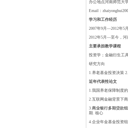
办公地点
河南师范大
Email
：
zhaiyonghui2
学习和工作经历
2007
年
9
月
—2012
年
5
2012
年
5
月
—
至今，
河
主要承担教学课程
投资学；金融衍生工
研究方向
1.
养老基金投资决策
2
近年代表性论文
1.
我国养老保障制度的
2.
互联网金融背景下商
3.
商业银行多期贷款组
期
.
核心
4.
企业年金基金投资组