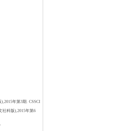
版
),2015
年第
3
期
. CSSCI
文社科版
),2015
年第
6
心