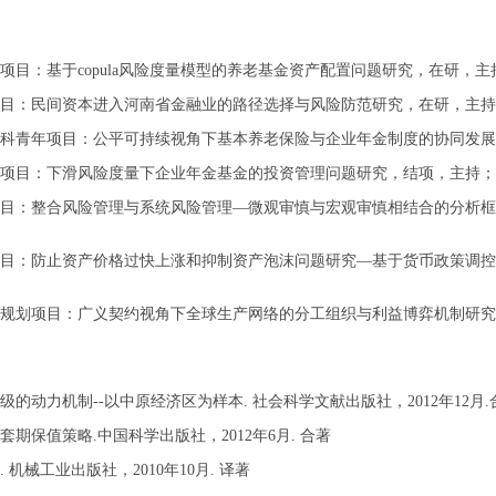
项目：基于
copula
风险度量模型的养老基金资产配置问题研究，在研，主
目：民间资本进入河南省金融业的路径选择与风险防范研究，在研，主持
科青年项目：公平可持续视角下基本养老保险与企业年金制度的协同发展
项目：下滑风险度量下企业年金基金的投资管理问题研究，结项，主持；
目：整合风险管理与系统风险管理
—
微观审慎与宏观审慎相结合的分析框
目：防止资产价格过快上涨和抑制资产泡沫问题研究
—
基于货币政策调控
规划项目：广义契约视角下全球生产网络的分工组织与利益博弈机制研究
级的动力机制
--
以中原经济区为样本
.
社会科学文献出版社，
2012
年
12
月
.
套期保值策略
.
中国科学出版社，
2012
年
6
月
.
合著
.
机械工业出版社，
2010
年
10
月
.
译著