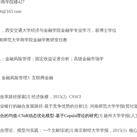
学商学院楼
427
006@163.com
月，西安交通大学经济与金融学院金融学专业学习，
获博士学位
南师范大学商学院金融学教研室任教
具；金融风险管理；固定收益证券分析；高级金融市场学
.
金融风险管理
3.
互联网金融
改革路径探索
[J].
经济纵横，
2015(2). CSSCI
业银行的融合发展路径
-
基于竞争优势的分析
[J].
河南师范大学学报
(
哲社
合的均值
-CVaR
动态优化模型
-
基于
Copula
理论的研究
[J].
扬州大学学报
(
人
合理论、模型与实践：一个文献综述
[J].
南京财经大学学报，
2015(1).
核