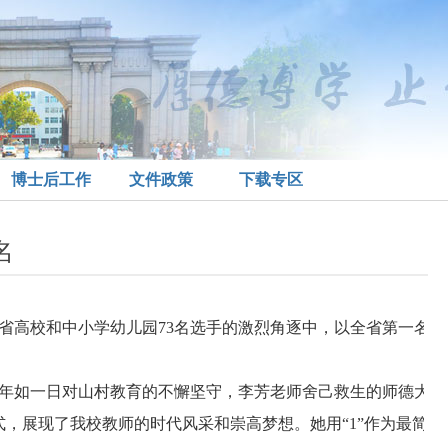
博士后工作
文件政策
下载专区
名
全省高校和中小学幼儿园
73
名选手的激烈角逐中，以全省第一名
七年如一日对山村教育的不懈坚守，李芳老师舍己救生的师德大
式，展现了我校教师的时代风采和崇高梦想。她用“
1
”作为最简