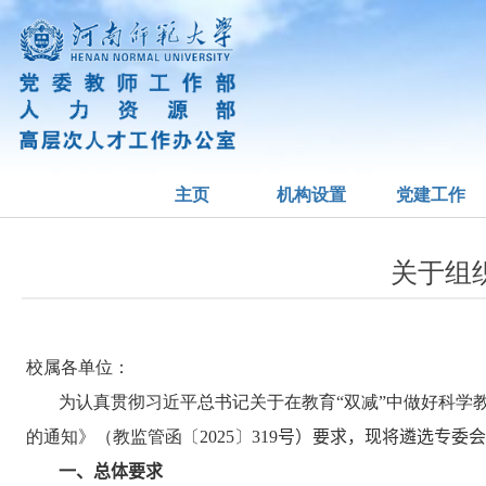
主页
机构设置
党建工作
关于组
校属各单位：
为认真贯彻习近平总书记关于在教育“双减”中做好科
的通知》（教监管函〔
2025
〕
319
号）要求，现将遴选专委会
一、总体要求