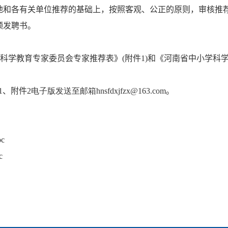
地和各有关单位推荐的基础上，按照客观、公正的原则，审核推
颁发聘书。
科学教育专家委员会专家推荐表》
(
附件
1)
和《河南省中小学科
1、
附件
2电子
版发送至邮箱h
nsfdxjfzx
@163.com
。
c
c