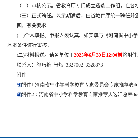
（二）审核公示。省教育厅专门成立遴选工作组，在各
（三）正式聘任。公示期满后，由省教育厅统一聘任并
四、有关要求
(
一
)
个人填报。申报人须认真、如实填写《河南省中小学
基本条件进行审核。
(
二
)
材料报送。请各单位于
2025
年
6
月
30
日
12:00
前
将附件
联系人：祁巧艳 张煜
3327002 3328873
附件：
附件1.河南省中小学科学教育专家委员会专家推荐表do
附件2：河南省中小学科学教育专家推荐人选汇总表do