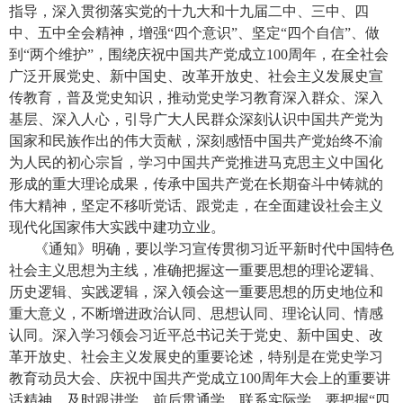
指导，深入贯彻落实党的十九大和十九届二中、三中、四
中、五中全会精神，增强“四个意识”、坚定“四个自信”、做
到“两个维护”，围绕庆祝中国共产党成立
100
周年，在全社会
广泛开展党史、新中国史、改革开放史、社会主义发展史宣
传教育，普及党史知识，推动党史学习教育深入群众、深入
基层、深入人心，引导广大人民群众深刻认识中国共产党为
国家和民族作出的伟大贡献，深刻感悟中国共产党始终不渝
为人民的初心宗旨，学习中国共产党推进马克思主义中国化
形成的重大理论成果，传承中国共产党在长期奋斗中铸就的
伟大精神，坚定不移听党话、跟党走，在全面建设社会主义
现代化国家伟大实践中建功立业。
《通知》明确，要以学习宣传贯彻习近平新时代中国特色
社会主义思想为主线，准确把握这一重要思想的理论逻辑、
历史逻辑、实践逻辑，深入领会这一重要思想的历史地位和
重大意义，不断增进政治认同、思想认同、理论认同、情感
认同。深入学习领会习近平总书记关于党史、新中国史、改
革开放史、社会主义发展史的重要论述，特别是在党史学习
教育动员大会、庆祝中国共产党成立
100
周年大会上的重要讲
话精神，及时跟进学、前后贯通学、联系实际学。要把握“四