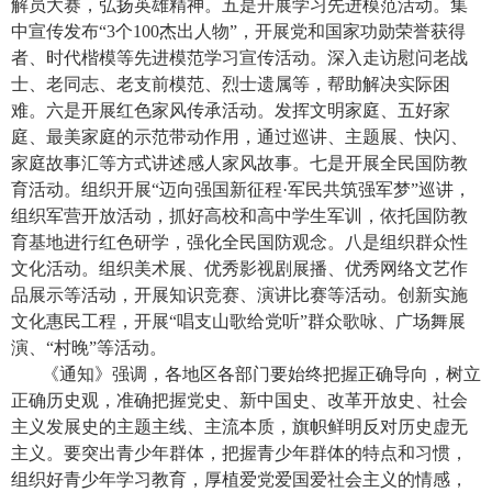
解员大赛，弘扬英雄精神。五是开展学习先进模范活动。集
中宣传发布“
3
个
100
杰出人物”，开展党和国家功勋荣誉获得
者、时代楷模等先进模范学习宣传活动。深入走访慰问老战
士、老同志、老支前模范、烈士遗属等，帮助解决实际困
难。六是开展红色家风传承活动。发挥文明家庭、五好家
庭、最美家庭的示范带动作用，通过巡讲、主题展、快闪、
家庭故事汇等方式讲述感人家风故事。七是开展全民国防教
育活动。组织开展“迈向强国新征程
·
军民共筑强军梦”巡讲，
组织军营开放活动，抓好高校和高中学生军训，依托国防教
育基地进行红色研学，强化全民国防观念。八是组织群众性
文化活动。组织美术展、优秀影视剧展播、优秀网络文艺作
品展示等活动，开展知识竞赛、演讲比赛等活动。创新实施
文化惠民工程，开展“唱支山歌给党听”群众歌咏、广场舞展
演、“村晚”等活动。
《通知》强调，各地区各部门要始终把握正确导向，树立
正确历史观，准确把握党史、新中国史、改革开放史、社会
主义发展史的主题主线、主流本质，旗帜鲜明反对历史虚无
主义。要突出青少年群体，把握青少年群体的特点和习惯，
组织好青少年学习教育，厚植爱党爱国爱社会主义的情感，