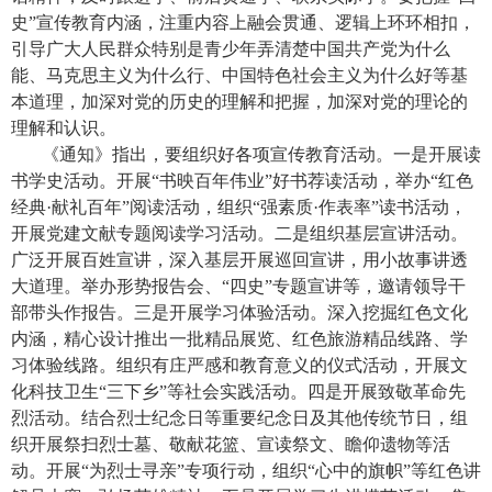
史”宣传教育内涵，注重内容上融会贯通、逻辑上环环相扣，
引导广大人民群众特别是青少年弄清楚中国共产党为什么
能、马克思主义为什么行、中国特色社会主义为什么好等基
本道理，加深对党的历史的理解和把握，加深对党的理论的
理解和认识。
《通知》指出，要组织好各项宣传教育活动。一是开展读
书学史活动。开展“书映百年伟业”好书荐读活动，举办“红色
经典
·
献礼百年”阅读活动，组织“强素质
·
作表率”读书活动，
开展党建文献专题阅读学习活动。二是组织基层宣讲活动。
广泛开展百姓宣讲，深入基层开展巡回宣讲，用小故事讲透
大道理。举办形势报告会、“四史”专题宣讲等，邀请领导干
部带头作报告。三是开展学习体验活动。深入挖掘红色文化
内涵，精心设计推出一批精品展览、红色旅游精品线路、学
习体验线路。组织有庄严感和教育意义的仪式活动，开展文
化科技卫生“三下乡”等社会实践活动。四是开展致敬革命先
烈活动。结合烈士纪念日等重要纪念日及其他传统节日，组
织开展祭扫烈士墓、敬献花篮、宣读祭文、瞻仰遗物等活
动。开展“为烈士寻亲”专项行动，组织“心中的旗帜”等红色讲