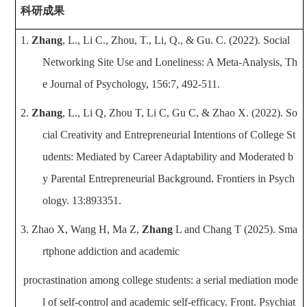
科研
成果
1.
Zhang
, L., Li C., Zhou, T., Li, Q., & Gu. C. (2022). Social
Networking Site Use and Loneliness: A Meta-Analysis, Th
e Journal of Psychology, 156:7, 492-511.
2.
Zhang
, L., Li Q, Zhou T, Li C, Gu C, & Zhao X. (2022). So
cial Creativity and Entrepreneurial Intentions of College St
udents: Mediated by Career Adaptability and Moderated b
y Parental Entrepreneurial Background. Front
iers in
Psych
ol
ogy
. 13:893351.
3.
Zhao X, Wang H, Ma Z,
Zhang
L and Chang T (2025). Sma
rtphone addiction and academic
procrastination among college students: a serial mediation mode
l of self-control and academic self-efficacy. Front. Psychiat