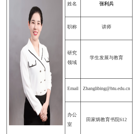
姓名
张利兵
职称
讲师
研究
学生发展与教育
领域
Email
Z
hanglibing@htu.edu.cn
办公
田家炳教育书院
612
室