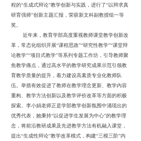
程的
“生成式辩论”教学创新与实践，进行了“以辩求真
研育强师”创新主题汇报，荣获新文科副教授组一等
奖。
近年来，
教育学部高度重视
教师
课堂教学
创新
改
革
，
常态化组织开展“课程思政”“研究性教学”“课堂辩
论教学”“
项目式教学
”等系列专题工作坊，引导教师聚
焦教学
痛点，
通过高水平的教学研究成果示范引领教
育教学质量的提升
，着力建设高素质专业化教师队
伍
。举措有效促进了教师在教学理念更新、教学内容
重构、教学方法创新以及教学评价改革等方面的积极
探索。李小娟老师正是学部教学创新氛围中涌现出的
优秀代表
，她
秉持“以促进学生发展为
中
心”的教学理
念，将前沿
教研成果及先进
教学方法有机融入课堂
，
提出“生成性辩论”教学改革模式
，
构建“三模三阶”内