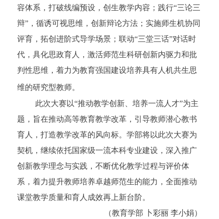
容体系
，
打破线编预设，创生教学内容
；
践行“三论三
辩”，循诱可视思维，创新辩论方法
；
实施师生机协同
评育，拓创进阶式导学场景
；
联动“三堂三话”对话时
代，具化思政育人，
激活师范生科研创新内驱力和
批
判性思维，着力
为教育强国建设
培养
具有人机共生思
维的
研究型教师。
此次
大赛以
“推动教学创新、培养一流人才”为主
题，旨在推动高等教育教学改革，引导教师潜心教书
育人，打造教学改革的风向标。学部将以此次
大赛
为
契机，继续依托国家级一流本科专业建设，深入推广
创新教学理念与实践，不断优化教学过程与评价体
系，着力提升教师培养
卓越师范生
的能力，全面推动
课堂教学质量和育人成效再上新台阶。
（教育学部
卜彩丽
李小娟）