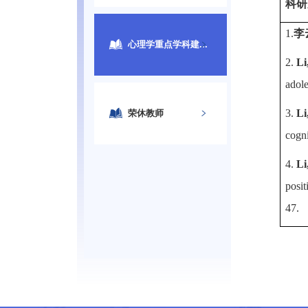
科研
1.
李
心理学重点学科建...
2.
Li,
adol
3.
Li
荣休教师
cogni
4.
Li
posit
47.