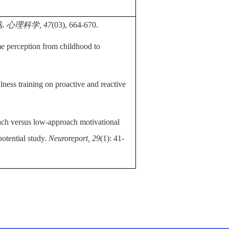
感
.
心理科学
,
47
(03),
664-670.
me perception from childhood to
lness training on proactive and reactive
oach versus low-approach motivational
potential study.
Neuroreport, 29
(1): 41-