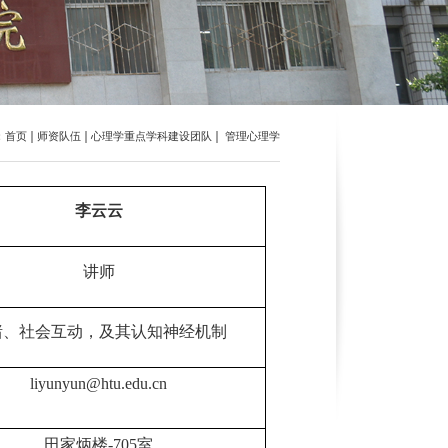
：
首页
师资队伍
心理学重点学科建设团队
管理心理学
李云云
讲师
绪、社会互动，及其认知神经机制
liyunyun@htu.edu.cn
田家炳楼
-705
室