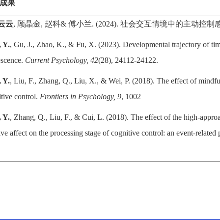
成果
云云
,
顾晶金
,
赵科
&
傅小兰
.
(2024).
社会交互情境中的主动控制
 Y.
, Gu, J., Zhao, K., & Fu, X. (2023). Developmental trajectory of ti
escence.
Current Psychology, 42
(28), 24112-24122.
, Y.
, Liu, F., Zhang, Q., Liu, X., & Wei, P. (2018). The effect of mindfu
tive control.
Frontiers in Psychology, 9
, 1002
, Y.
, Zhang, Q., Liu, F., & Cui, L. (2018). The effect of the high-appr
ive affect on the processing stage of cognitive control: an event-related 