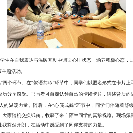
学生在自我表达与温暖互动中调适心理状态、涵养积极心态，
康主题活动。
”
两个环节。
在
“絮语共聆”
环节中
，同学们
以
匿名
形式在卡片上
经历分享感受。书写者可自愿认领自己的情绪卡片，讲述背后的
人的温暖力量。随后，在
“心笺成鹤”环节中，
同学们伴随着舒
，大家随机交换纸鹤，收获
了
来自陌生同学的真挚祝愿
。
现场氛
让我豁然开朗，在活动中感受到了同伴支持的力量
。