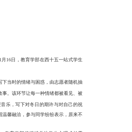
11月16日，教育学部在西十五
一站式学生
写下
当时的
情绪与困惑，
由
志愿者随机
抽
故事。
该环节让每一种情绪都被看见、被
缓音乐，写下
对冬日
的期许与
对自己的
祝
围温馨
融洽，
参与同学
纷纷表示，
原来不