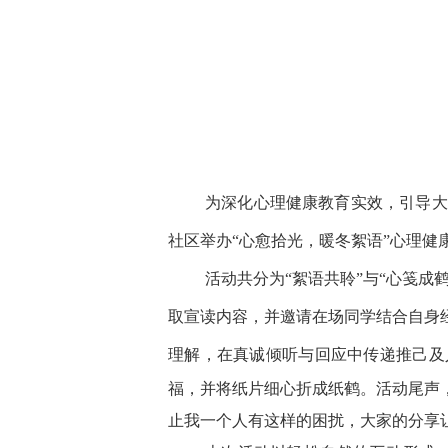
为深化心理健康教育实效，引导大
社区举办
“心愈拾光，暖冬絮语”心理健
活动共分为
“
絮语共聆
”
与
“心笺成鹤
取
宣读内容，并邀请在场同学结合自身
理解，在真诚倾听与回应中传递推己及
福，并将纸片细心折成纸鹤
。
活动
尾声
止我一个人有这样的困扰
，
大家的分享