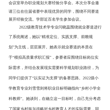
会议室举办职业规划大赛经验分享会。本次分享会
邀
请
三位在往届省赛中表现优异的同学，围绕不同赛道
展开经验交流
。
学部
近百名学生参
加
会议
。
2
02
2级教育技术学专业闫晓蕊
围绕
就业赛道
进行
了系统阐述
，
她
以
“精准定位、实践支撑、前瞻规
划”为主线
，
层层展开
。她
表示
就业赛道的本质在
于
“模拟高质量求职汇报”，
参赛者
应围绕目标岗位实
际需求，并结
合
发展现实需要
科学
规划职业
路径
，为
同学们提供了
“以实证为支撑”的备赛思路。2022级小
学教育专业刘雪雪则将职业目标明确指向“乡村小学全
科教师”。她谈到，在确立这一目标时，自己充分考虑
了国家乡村振兴战略对乡村教育人才的实际需要，同