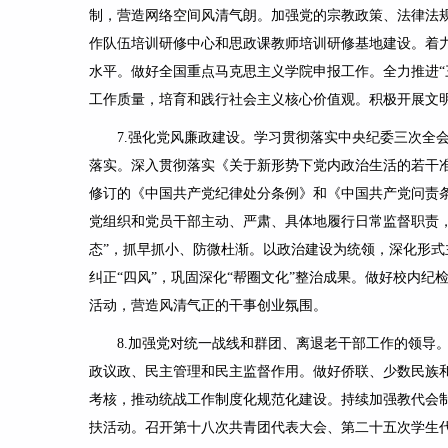
制，营造网络空间风清气朗。加强党的宗教政策、法律法规
作队伍培训研修中心和思政课教师培训研修基地建设。着
水平。做好全国重点马克思主义学院申报工作。全力推进“
工作质量，培育和践行社会主义核心价值观。积极开展文
7.
强化党风廉政建设。
学习贯彻落实中央纪委三次全
落实。深入贯彻落实《关于新形势下党内政治生活的若干
修订的《中国共产党纪律处分条例》和《中国共产党问责
党组织和党员干部主动、严肃、具体地履行日常监督职责
态”，抓早抓小、防微杜渐。以政治建设为统领，深化形
纠正“四风”，巩固深化“帮圈文化”整治成果。做好校内
活动，营造风清气正的干事创业氛围。
8.
加强党对统一战线和群团、离退老干部工作的领导
政议政、民主管理和民主监督作用。做好侨联、少数民族
考核，推动统战工作制度化规范化建设。持续加强教代会制
扶活动。召开第十八次共青团代表大会、第二十五次学生