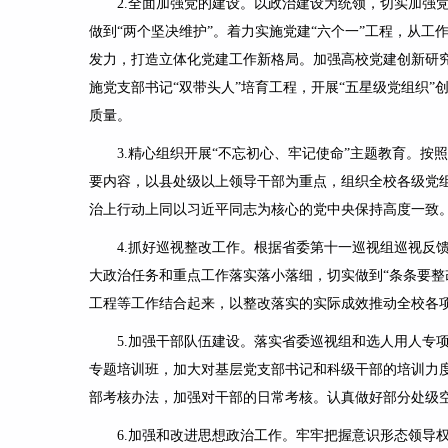
2.
全面加强党的建设。
以政治建设为统领，切实加强党
做到“两个坚决维护”。着力实施党建“六个一”工程，从
发力，打造立体化党建工作新格局。加强高校党建创新研究
施党支部书记“双带头人”培育工程，开展“五星级党组织”
质量。
3.
精心组织开展“不忘初心、牢记使命”主题教育。
按照
要内容，以县处级以上领导干部为重点，组织全校各级党组
治上行动上同以习近平同志为核心的党中央保持高度一致
4.
抓好巡视整改工作。
根据省委第十一巡视组巡视反
大政治任务和重点工作落实落小落细，切实做到“条条要整
工程等工作结合起来，以整改落实的实际成效推动全校各
5.
加强干部队伍建设。
落实省委巡视组和选人用人专
专题培训班，加大对基层党支部书记和科级干部的培训力
部考核办法，加强对干部的日常考核。认真做好部分处级
6.
加强和改进思想政治工作
。牢牢把握意识形态领导