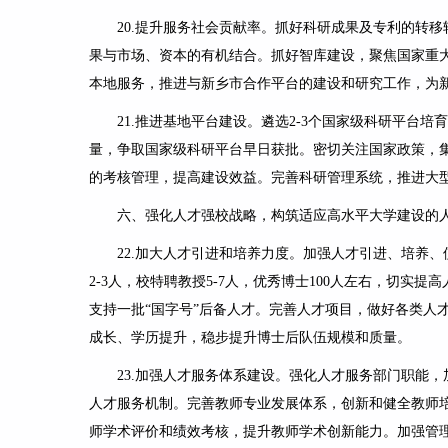
20.
提升服务社会贡献率
。抓好科研成果及专利的转移
果与市场、资本的有机结合。抓好智库建设，聚焦国家重
本地服务，推进与新乡市合作平台的建设和研究工作，为
21.
推进基地平台建设。
遴选
2-3
个国家级科研平台培育
量，争取国家级科研平台早日获批。密切关注国家政策，
的考核管理，提高建设效益。完善科研管理系统，推进大
六、强化人才强校战略
，构筑适应高水平大学建设的
22.
加大人才引进和培养力度
。加强人才引进、培养、
2-3
人，校特聘教授
5-7
人，优秀博士
100
人左右，切实提高
支持一批“国字号”后备人才。
完善人才项目，
做好各类人
成长、学历提升，稳步提升博士后队伍规模和质量。
23.
加强人才服务体系建设
。强化人才服务部门职能，
人才服务机制。完善教师专业发展体系，创新和健全教师
师学术评价和绩效考核，提升教师学术创新能力。加强管