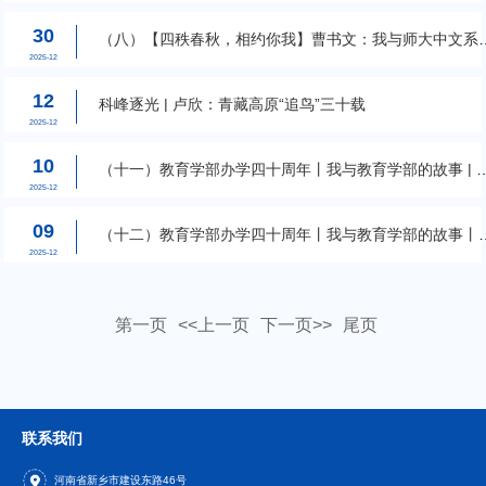
30
（八）【四秩春秋，相约你我】曹书文：我与师大中文系
不解之缘
2025-12
12
科峰逐光 | 卢欣：青藏高原“追鸟”三十载
2025-12
10
（十一）教育学部办学四十周年丨我与教育学部的故事 | 
帅军：...
2025-12
09
（十二）教育学部办学四十周年丨我与教育学部的故事丨
素立: 致...
2025-12
第一页
<<上一页
下一页>>
尾页
联系我们
河南省新乡市建设东路46号