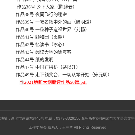
作品
36
号 乡下人家（陈醉云）
作品
38
号 夜间飞行的秘密
作品
39
号 一幅名扬中外的画（滕明道）
作品
40
号 一粒种子造福世界（刘畅）
作品
41
号 颐和园（袁鹰）
作品
42
号 忆读书（冰心）
作品
43
号 阅读大地的徐霞客
作品
44
号 纸的发明
作品
47
号 中国石拱桥（茅以升）
作品
49
号 走下领奖台，一切从零开始（宋元明）
2021版新大纲朗读作品50篇.pdf
地址：新乡市建设东路46号 电话：0373-3329156 版权所有©河南师范大学语言文字
工作委员会 联系人：王兰兰 All Rights Reserved