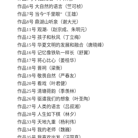
作品
6
号 大自然的语言（竺可桢）
作品
7
号 当今“千里眼”（王雄）
作品
8
号 鼎湖山听泉（谢大光）
作品
11
号 观潮
-
（赵宗成、朱明元）
作品
12
号 孩子和秋风（丁立梅）
作品
15
号 华夏文明的发展和融合（唐晓峰）
作品
16
号 记忆像铁轨一样长（舒翼）
作品
17
号 将心比心（姜桂华）
作品
18
号 晋祠（梁衡）
作品
19
号 敬畏自然（严春友）
作品
20
号 看戏（叶君健）
作品
25
号 清塘荷韵（季羡林）
作品
26
号 驱遣我们的想象（叶圣陶）
作品
27
号 人类的语言（吕叔湘）
作品
28
号 人生如下棋（林夕）
作品
33
号 天地九重（杨利伟）
作品
34
号 我的老师（魏巍）
作品
35
号 我喜欢出发（汪国真）