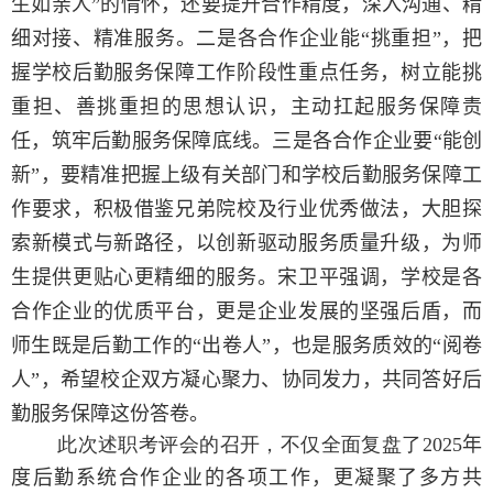
生如亲人”的情怀，还
要提升合作精度，
深入沟通、
精
细对接、精准服务。
二是
各合作企业能
“挑重担”，
把
握学校后勤服务保障工作阶段性重点任务，树立能挑
重担、善挑重担的思想认识，
主动扛起服务保障责
任，筑牢后勤服务
保障
底线
。
三是
各合作企业要
“能创
新”，
要精准把握上级有关部门和学校后勤服务保障工
作要求，积极借鉴兄弟院校及行业优秀做法，大胆探
索新模式与新路径，
以创新驱动服务质量升级，
为师
生提供更贴心更精细的服务。宋卫平强调，学校是各
合作企业的优质平台，更是企业发展的坚强后盾，而
师生既是后勤工作的“出卷人”，也是服务质效的“阅卷
人”，希望校企双方凝心聚力、协同发力，共同答好后
勤服务保障这份答卷。
此次述职考评会的召开，不仅全面复盘了
2025
年
度后勤系统合作
企业的各项
工作，更凝聚了多方共