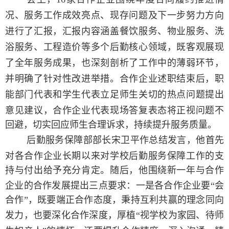
况、服务工作成效亮点、现存问题
及下一步努力方向
进行了汇报，
汇报内容涵盖
餐饮服务、
物业
服务、
洗
浴服务、
工程
造价
等
多个后勤核心领域
，
既客观展现
了全年服务成果，也深刻
剖析了
工作中的薄弱环节
，
并明确了针对性改进举措。
合作企业述职
结束后，
职
能部门代表和
学生代表
立足
师生关切的热点问题提出
意见建议，合作企业代表现场
答复
表态将正视问题不
回避，切实回应师生合理诉求，持续提升服务质量。
后勤
服务保障部部长宋卫平作
总结发言，他首先
对各合作企业
长期以来对学校后勤服务保障工作的
支
持与付出给予充分肯定。随后，他围绕新一年与合作
企业的合作发展提出三点要求：一是
各合作企业要
“会
合作”，既要端正合作态度，秉持互利共赢的理念同向
发力，也要深化合作深度，
厚植“视学校为家园、待师