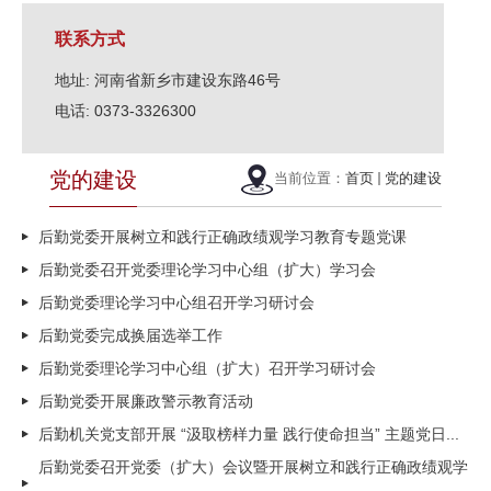
联系方式
地址: 河南省新乡市建设东路46号
电话: 0373-3326300
党的建设
当前位置：
首页
党的建设
后勤党委开展树立和践行正确政绩观学习教育专题党课
后勤党委召开党委理论学习中心组（扩大）学习会
后勤党委理论学习中心组召开学习研讨会
后勤党委完成换届选举工作
后勤党委理论学习中心组（扩大）召开学习研讨会
后勤党委开展廉政警示教育活动
后勤机关党支部开展 “汲取榜样力量 践行使命担当” 主题党日...
后勤党委召开党委（扩大）会议暨开展树立和践行正确政绩观学