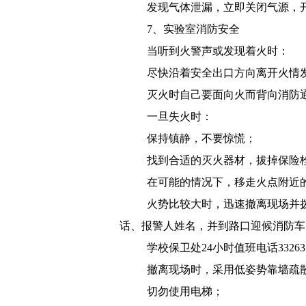
发现气体泄漏，立即关闭气源，
7
、
实验室消防安全
当听到火警声或发现着火时：
尽快沿着安全出口方向离开火情
灭火时自己要面向火而背向消防
一旦失火时：
保持镇静，不要惊慌；
找到合适的灭火器材，拔掉保险
在可能的情况下，移走火点附近
火势比较大时，迅速撤离现场并
话、报警人姓名，并到路口迎候消防车
学校保卫处
24
小时值班电话
33263
撤离现场时，采用低姿势靠墙疏
切勿使用电梯；