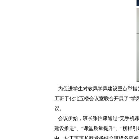
为促进学生对教风学风建设重点举措
工班于化北五楼会议室联合开展
了
“
学
议。
会议伊始，
班长张怡康通过
“
无手机
建设推进
”
、
“
课堂质量提升
”
、
“
榜样引
中
，化工
班
班长魏发扬结合班级各项举