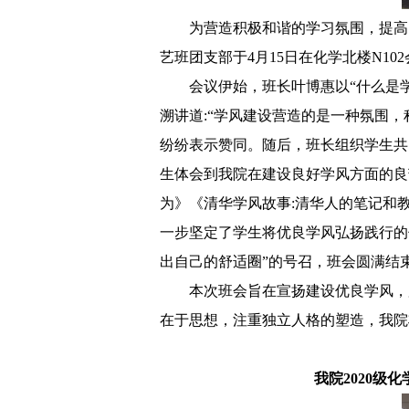
为营造积极和谐的学习氛围，提高
艺班
团支部
于
4月15日在化学北楼N1
会议伊始，班长叶博惠以
“什么是
溯讲道
:
“学风建设营造的是一种氛围，
纷纷表示赞同。随后，班长组织
学生
共
生
体会到我院
在
建设良好学风
方面
的良
为》《清华学风故事
:
清华人的笔记和
一步
坚定了
学生
将优良学风弘扬践行的
出自己的舒适圈
”
的
号召，
班会圆满结
本次班会旨在宣扬建设优良学风，
在于思想，注重独立人格的塑造，
我院
我
院
2020
级
化