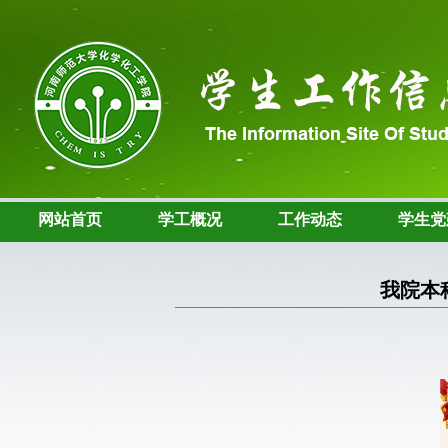
网站首页
学工概况
工作动态
学生党
我院本