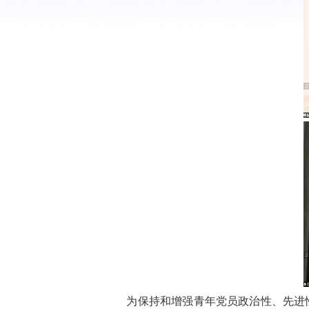
为保持和
增强
青年党员
政治性、先进