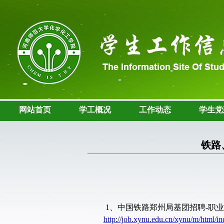
网站首页
学工概况
工作动态
学生党
铁路
1
、中国铁路郑州局基团招聘
-
职业
http://job.xynu.edu.cn/xynu/m/html/