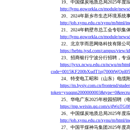
19
、中国煤炭地质总局
2025
年度
http://lynu.goworkla.cn/module/newsd
20
、
2024
年新乡市生态环境系统
http://job.xynu.edu.cn/xynu/m/html/
21
、
2024
年鹤壁市总工会专职集
http://lynu.goworkla.cn/module/newsd
22
、北京学而思网络科技有限公
https://hebtu.jysd.com/campus/view/i
23
、招商银行宁波分行招聘，专
https://jyxx.ncwu.edu.cn/ncwu/m/html
code=0015KF200bXudT1pj7000tWQpI05K
24
、特变电工昭和（山东）电缆
https://m.bysjy.com.cn/frontend/studen
token=yxqqnn2000000003&type=0&recru
25
、华电广东
2025
年校园招聘（
https://mp.weixin.qq.com/s/4WqTG
26
、中国煤炭地质总局
2025
年度
http://job.xynu.edu.cn/xynu/m/html/
27
、中国平煤神马集团
2025
年度