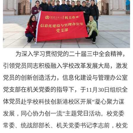
为深入学习贯彻党的二十届三中全会精神，
引领
党员同志
积极融入学校改革发展大局，激发
党员的
创新创造活力，信息化建设与管理办公室
党支部
在
机关党委
的指导下，于
11
月
30
日组织
全
体党员
赴学校科技创新港校区开展“凝心聚力谋
发展，同心协力创一流”主题
党日
活动。校党委
常委、统战部部长、机关党委书记李志前，校党