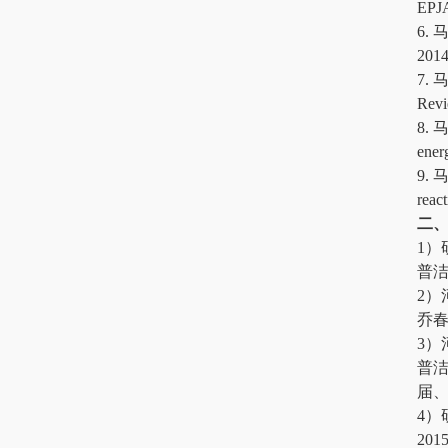
EPJA
6. 马
2014
7. 马
Revi
8. 马
ener
9. 马
reac
二
1）
普洁
2）
乔春
3）
普洁
届、
4）
20