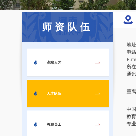
师资队伍
地址
电话：
E-m
高端人才
所
通讯
重
人才队伍
中
教
专
教职员工