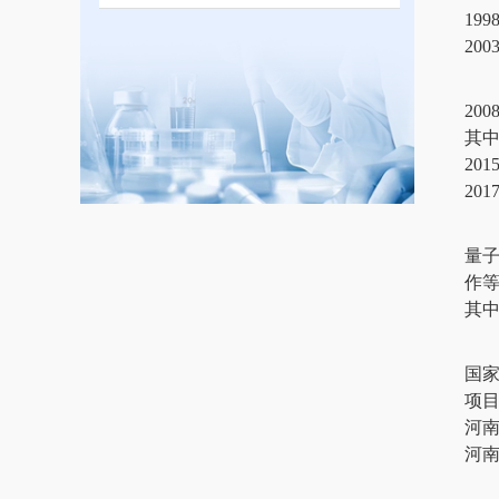
19
20
20
其中
20
20
量
作
其
国家
项目（
河南
河南