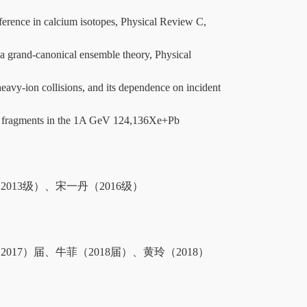
ence in calcium isotopes, Physical Review C,
rand-canonical ensemble theory, Physical
on collisions, and its dependence on incident
agments in the 1A GeV 124,136Xe+Pb
2013级）、宋一丹（2016级）
017）届、牛菲（2018届）、黄玲（2018）