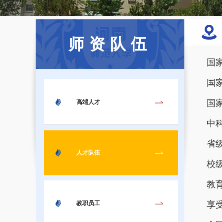
师资队伍
国
国
国
高端人才
中
省
人才队伍
校
教
享
教职员工