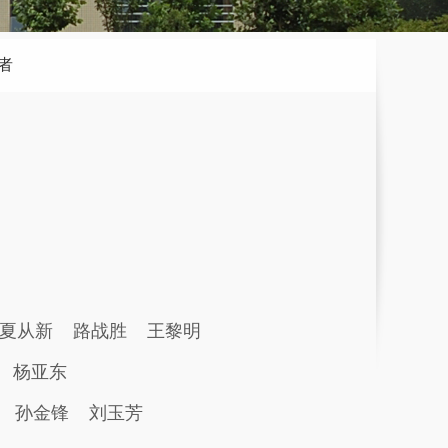
者
夏从新
路战胜
王黎明
杨亚东
孙金锋
刘玉芳