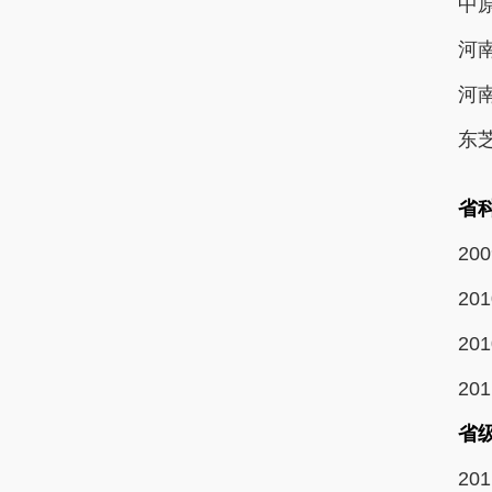
中
河
河
东
省
2
2
2
2
省
2