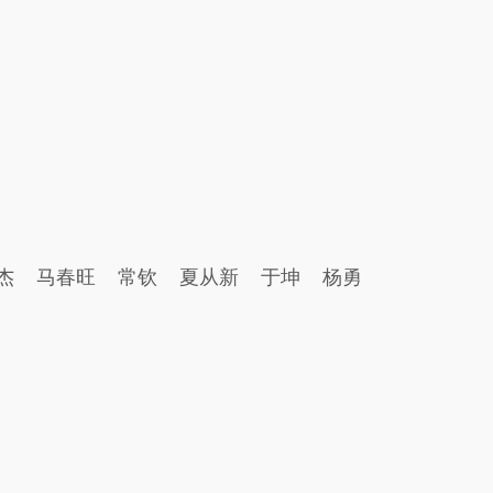
杰
马春旺
常钦
夏从新
于坤
杨勇