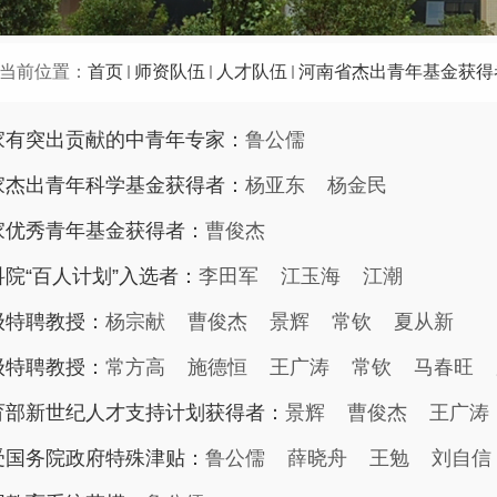
当前位置：
首页
师资队伍
人才队伍
河南省杰出青年基金获得
家有突出贡献的中青年专家：
鲁公儒
家杰出青年科学基金获得者：
杨亚东
杨金民
家优秀青年基金获得者：
曹俊杰
科院“百人计划”入选者：
李田军
江玉海
江潮
级特聘教授：
杨宗献
曹俊杰
景辉
常钦
夏从新
级特聘教授：
常方高
施德恒
王广涛
常钦
马春旺
育部新世纪人才支持计划获得者：
景辉
曹俊杰
王广涛
受国务院政府特殊津贴：
鲁公儒
薛晓舟
王勉
刘自信