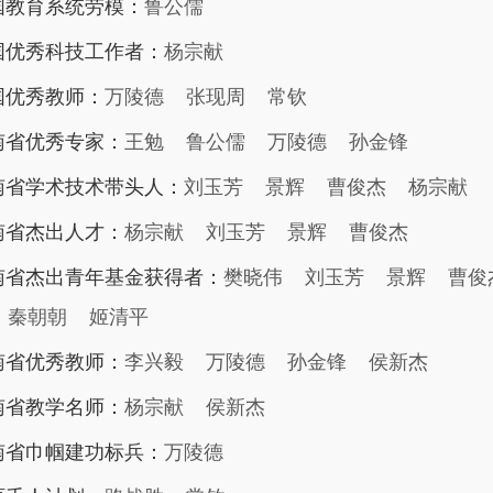
国教育系统劳模：
鲁公儒
国优秀科技工作者：
杨宗献
国优秀教师：
万陵德
张现周
常钦
南省优秀专家：
王勉
鲁公儒
万陵德
孙金锋
南省学术技术带头人：
刘玉芳
景辉
曹俊杰
杨宗献
南省杰出人才：
杨宗献
刘玉芳
景辉
曹俊杰
南省杰出青年基金获得者：
樊晓伟
刘玉芳
景辉
曹俊
秦朝朝
姬清平
南省优秀教师：
李兴毅
万陵德
孙金锋
侯新杰
南省教学名师：
杨宗献
侯新杰
南省巾帼建功标兵：
万陵德