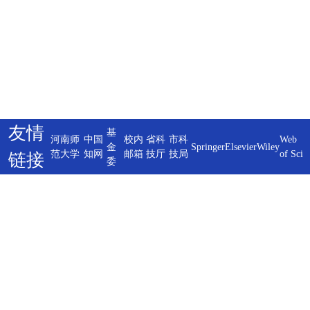
友情
基
河南师
中国
校内
省科
市科
Web
金
Springer
Elsevier
Wiley
范大学
知网
邮箱
技厅
技局
of Sci
链接
委