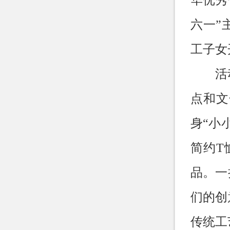
华优秀
六一”
工子女
活
点和文
身“小
简约
T
品。一
们的创
传统工