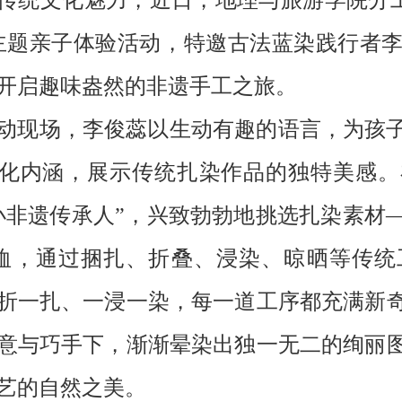
传统文化魅力，近日，地理与旅游学院分工
主题亲子体验活动，特邀古法蓝染践行者
开启趣味盎然的非遗手工之旅。
动现场，李俊蕊以生动有趣的语言，为孩
化内涵，展示传统扎染作品的独特美感。
小非遗传承人”，兴致勃勃地挑选扎染素材
恤，通过捆扎、折叠、浸染、晾晒等传统
折一扎、一浸一染，每一道工序都充满新
意与巧手下，渐渐晕染出独一无二的绚丽
艺的自然之美。