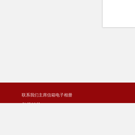
联系我们
主席信箱
电子相册
相关链接:
中国职工保险互助会河南省办事处
中国教科
Copyright© 2018-2020 河南师范大学工会 .All Rights Reserve
通讯地址: 河南省新乡市建设东路46号
电话: 0373-3326135
邮编: