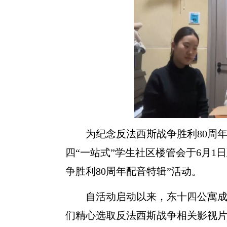
为纪念反法西斯战争胜利
80
周
四“一站式”学生社区楼管会于
6
月
1
日
争胜利
80
周年配音特辑”活动。
自活动启动以来，东十四公寓
们精心选取反法西斯战争相关影视