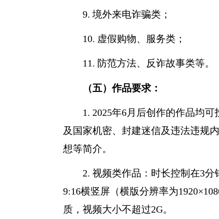
9.
境外来电诈骗类；
10.
虚假购物、服务类；
11.
防范方法、反诈故事类等。
（五）作品要求：
1. 2025
年
6
月后创作的作品均可
及国家机密、封建迷信及违法违规
想等简介。
2.
视频类作品：时长控制在
3
分
9:16
横竖屏（横版分辨率为
1920×108
质，视频大小不超过
2G
。