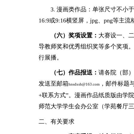
3.
漫画类作品：单张尺寸不小
16:9
或
9:16
横竖屏，
jpg
、
png
等主流
（六）奖项设置：
大赛设一、
导教师奖和优秀组织奖等多个奖项
行展播。
（七）作品报送：
请各院（部
发送至邮箱
，邮件标题
hnsdxsh@163.com
+
联系方式”。漫画作品纸质版由学
师范大学学生会办公室（学苑餐厅
二、有关要求