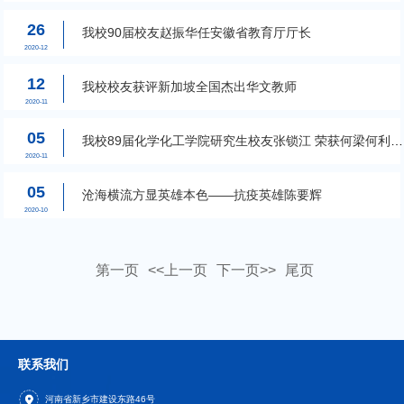
26
我校90届校友赵振华任安徽省教育厅厅长
2020-12
12
我校校友获评新加坡全国杰出华文教师
2020-11
05
我校89届化学化工学院研究生校友张锁江 荣获何梁何利奖
——科学与...
2020-11
05
沧海横流方显英雄本色——抗疫英雄陈要辉
2020-10
第一页
<<上一页
下一页>>
尾页
联系我们
河南省新乡市建设东路46号