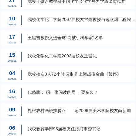
27
我校王键吉教授获中国化学会化学热力学杰出贡献奖
2024-04
10
我校化学化工学院2007届校友常焜教授当选欧洲工程院院
士
2023-12
17
王键吉教授入选全球“高被引科学家”名单
2023-11
15
我校化学化工学院2002届校友王健礼
2023-08
04
我校校友3人72小时 云制作上海战疫金曲《暂停》
2022-04
16
代修鹏： 织一张阅读的网 ，要多久？
2022-01
09
扎根农村画说扶贫路——记2006届美术学院校友尚新周
2021-12
06
我校教育学部93届校友任漯河市委书记
2021-07