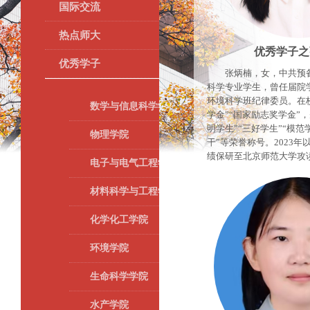
国际交流
热点师大
优秀学子之
优秀学子
张炳楠，女，中共预备党
科学专业学生，曾任届院
环境科学班纪律委员。在
数学与信息科学学院
学金”“国家励志奖学金”
明学生”“三好学生”“模范
物理学院
干”等荣誉称号。2023
绩保研至北京师范大学攻
电子与电气工程学院
材料科学与工程学院
化学化工学院
环境学院
生命科学学院
水产学院