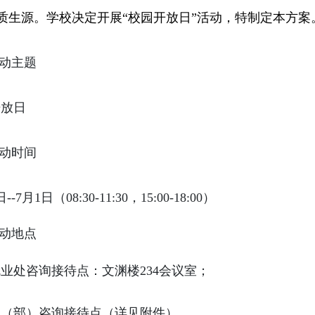
质生源。学校决定开展“校园开放日”活动，特制定本方案
动主题
开放日
动时间
日
--7
月
1
日（
08:30-11:30
，
15:00-18:00
）
动地点
就业处咨询接待点：文渊楼
234
会议室；
院（部）咨询接待点（详见附件）。