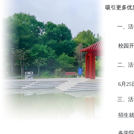
吸引更多优
一、活
校园
二、活
6
月
25
三、活
招生
各学