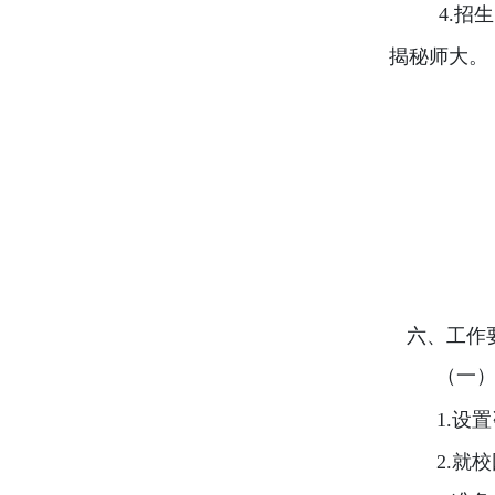
4.
招生
揭秘师大。
六、工作
（一
1.
设置
2.
就校