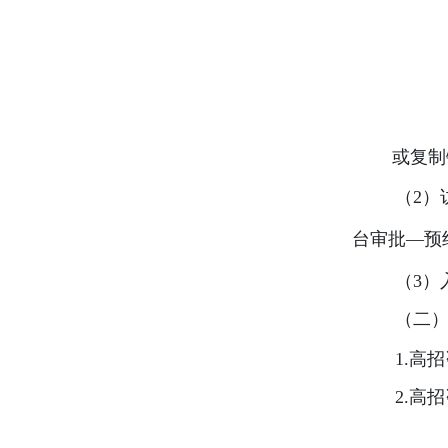
或复制链
（
2
）
台审批—预
（
3
）
（二
1.
高招
2.
高招