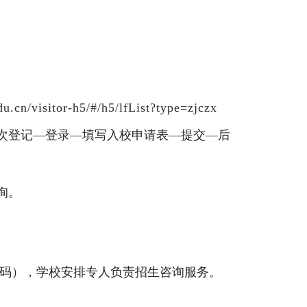
edu.cn/visitor-h5/#/h5/lfList?type=zjczx
次登记—登录—填写入校申请表—提交—后
询。
码），学校安排专人负责招生咨询服务。