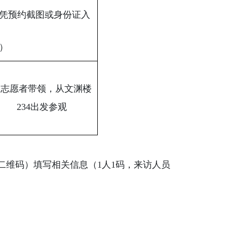
凭预约截图或身份证入
）
由志愿者带领，从文渊楼
234
出发参观
二维码）填写相关信息（
1
人
1
码，来访人员