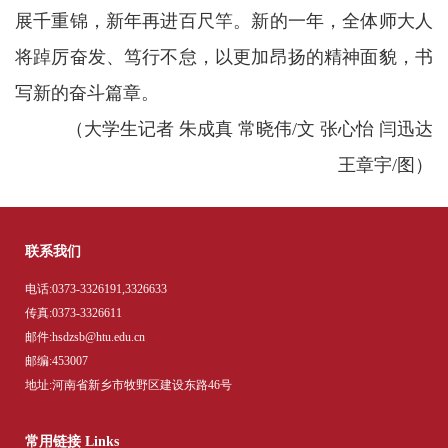
展千重锦，新年再进百尺竿。新的一年，全体师大人
将踔厉奋发、笃行不怠，以更加昂扬的精神面貌，书
写新的奋斗篇章。
（大学生记者 朱成真 常晓伟/文 张心怡 闫迅达
王章宇/图）
联系我们
电话:0373-3326191,3326633
传真:0373-3326611
邮件:hsdzsb@htu.edu.cn
邮编:453007
地址:河南省新乡市牧野区建设东路46号
常用链接 Links