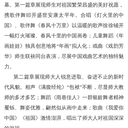
幕。第一篇章展现师生对祖国繁荣昌盛的美好祝愿，
携歌伴舞叩开盛世安康太平年。合唱《灯火里的中
国》、歌伴舞《春风十万里》以温暖的歌声徐徐铺开
一幅灯火璀璨、春风十里的中国画卷；儿童舞蹈《年
画娃娃》独具创意地将“年画”拟人化；戏曲《戏韵芳
华》师生联袂同台表演，尽展中国戏曲艺术的独特魅
力。
第二篇章展现师大人锐意进取、奋进不止的新时
代风貌。相声《满腹经纶》“包袱”不断，尽显师大教
师的多才多艺；舞蹈《雨巷佳人》一群银龄舞者精神
矍铄、舞姿优雅，翩然似从画中走来；歌曲《我爱你
中国》《祖国》激情澎湃，唱出了师大人对祖国深深