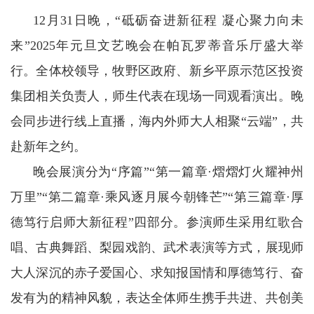
12月31日晚，“砥砺奋进新征程 凝心聚力向未
来”2025年元旦文艺晚会在帕瓦罗蒂音乐厅盛大举
行。全体校领导，牧野区政府、新乡平原示范区投资
集团相关负责人，师生代表在现场一同观看演出。晚
会同步进行线上直播，海内外师大人相聚“云端”，共
赴新年之约。
晚会展演分为“序篇”“第一篇章·熠熠灯火耀神州
万里”“第二篇章·乘风逐月展今朝锋芒”“第三篇章·厚
德笃行启师大新征程”四部分。参演师生采用红歌合
唱、古典舞蹈、梨园戏韵、武术表演等方式，展现师
大人深沉的赤子爱国心、求知报国情和厚德笃行、奋
发有为的精神风貌，表达全体师生携手共进、共创美