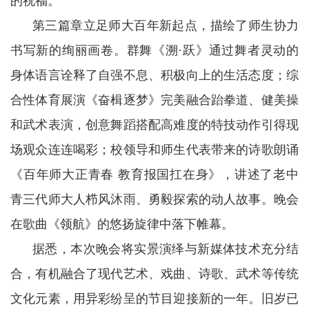
的祝福。
第三篇章立足师大百年新起点，描绘了师生协力
书写新的绚丽画卷。群舞《溯·跃》通过舞者灵动的
身体语言诠释了自强不息、积极向上的生活态度；综
合性体育展演《奋楫逐梦》完美融合跆拳道、健美操
和武术表演，创意舞蹈搭配高难度的特技动作引得现
场观众连连喝彩；校领导和师生代表带来的诗歌朗诵
《百年师大正青春 教育报国扛在身》，讲述了老中
青三代师大人栉风沐雨、勇毅探索的动人故事。晚会
在歌曲《领航》的悠扬旋律中落下帷幕。
据悉，本次晚会将实景演绎与新媒体技术充分结
合，有机融合了现代艺术、戏曲、诗歌、武术等传统
文化元素，用异彩纷呈的节目迎接新的一年。旧岁已