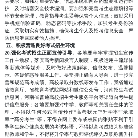
关要求，加强对重要设备、信息系统和网站的监测和运行维
护，及时堵塞安全技术漏洞。要加强和完善考生志愿填报等
环节安全管理，教育指导考生妥善保管个人信息；鼓励采用
手机短信验证码、动态密码等技术手段，加强考生身份验
证，采取切实有效措施，确保考生个人及招考信息安全，严
防信息泄露或被他人操控。
五、积极营造良好考试招生环境
20.强化考试招生正面宣传引导。
各地要牢牢掌握招生宣传
工作主动权，落实高考新闻发言人制度，积极运用主流媒体
和新媒体等媒介，及时做好政策解读、信息发布、温馨提
示、答疑解惑等服务工作。要坚持正确育人导向，进一步完
善和规范高考成绩、高校录取分数线等发布工作，我省通过
省教育厅、省教育考试院网站和微信公众号，河南招生考试
信息网，河南省普通高校招生考生服务平台等渠道向考生提
供信息服务；各地要加强对中学、教师等相关责任主体的管
理，不得以任何形式宣传炒作“高考状元”“升学率”“录取
率”“高分考生”等，不得在网上发布或校园内张贴不利于引
导学生身心健康发展的考试标语，不得以高考成绩为标准奖
励教师和学生，不得将升学率与教师评优评先及职称晋升挂