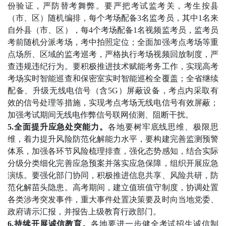
份验证，严防替考舞弊。要严把考试监考关，考生按县
（市、区）随机编排，每个考场配备3名监考员，其中1名来
自外县（市、区），每4个考场配备1名视频监考员，监考员
考前随机分派考场，考中拍照定位；全面加强考点考场等重
点场所、区域的监考巡考，严格执行考场视频回放制度，严
查违规违纪行为。要积极推进技术赋能考务工作，实现高考
考场实时智能巡查和保密室实时智能巡检全覆盖；全省继续
配备、升级无线电信号（含5G）屏蔽设备，考点内采取有
效的信号处理等措施，实现考点考场无线电信号有效屏蔽；
加强考试期间无线电作弊信号联网侦测、阻断干扰。
5.全面提升应急处突能力。
各地要树牢底线思维、极限思
维，着力提升风险防范化解能力水平，要构建完善监测预警
体系，加强各环节风险梳理排查，强化态势感知，结合实际
分级分类细化完善应急预案并落实应急保障，组织开展应急
演练。要强化部门协同，积极推进信息共享、风险共研，防
范化解苗头隐患。高考期间，建立值班值守制度，协调处置
各类涉考突发事件，重大事件处置决策要及时向当地党委、
政府请示汇报，并报告上级教育行政部门。
6.持续开展诚信教育。
各地要进一步健全考试招生诚信制