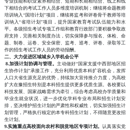
专业技能和职业素养相结合、短期和长期相结合、线上和线
下相结合的考试工作人员多维度培训机制；继续将命题教师
培训纳入“国培计划”项目，继续将监考和评卷骨干教师等培
训纳入“省培计划”项目，提升国家教育考试队伍能力和水
平。各级招生考试专项工作组和教育行政部门要积极争取政
府支持，完善相关制度办法，切实保障参与报名、体检、命
题、制卷、运卷、安全保密、监考、巡考、评卷、录取等工
作的招生考试工作人员的劳动报酬。
二、大力促进区域城乡入学机会公平
8.加强计划协调与管理。
主动做好“国家支援中西部地区招
生协作计划”承接工作，充分利用优质本科扩容机会，发挥
人口大省生源充足的优势，持续加大宣传推介力度，为高校
扩大在豫招生特别是本科招生提供更多优质生源。各校要以
科技发展、国家战略需求为牵引，综合考虑高校办学质量和
毕业生就业状况，进一步优化学科专业布局和招生计划安
排，坚决维护招生计划的严肃性和权威性，切实加强招生计
划管理，严格执行核定的本专科招生计划，不得随意更改招
生计划。
9.实施重点高校面向农村和脱贫地区专项计划。
认真落实党