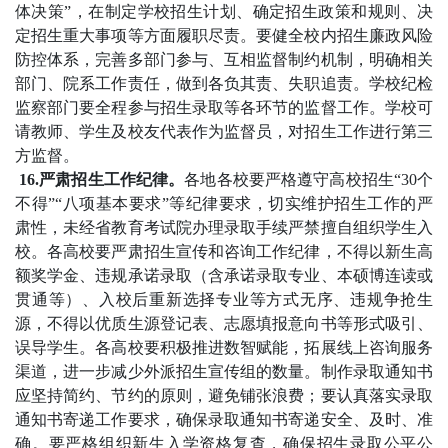
体决策”，在制定学校招生计划、确定招生政策和规则、决
定招生重大事项等方面履职尽责。要健全校内招生廉政风险
防控体系，完善多部门参与、互相监督制约机制，明确相关
部门、院系工作责任，做到各负其责、失职追责。学校纪检
监察部门要全程参与招生录取等各环节的监督工作。学校可
请教师、学生及校友代表作为监督员，对招生工作进行第三
方监督。
16.严肃招生工作纪律。
各地各校要严格遵守高校招生“30个
不得”“八项基本要求”等纪律要求，切实维护招生工作的严
肃性，未经省教育考试院办理录取手续严禁擅自组织学生入
校。各高校要严肃招生宣传和咨询工作纪律，不得以新生高
额奖学金、违规承诺录取（含承诺录取专业、本硕博连读或
贯通等）、入校后重新选择专业等方式无序、违规争抢生
源，不得以优质生源登记表、志愿填报意向书等形式吸引、
误导学生。各高校要积极推进数智赋能，拓展线上咨询服务
渠道，进一步减少外派招生宣传组的数量。制作录取通知书
应坚持简约、节约的原则，避免铺张浪费；要认真落实录取
通知书寄递工作要求，确保录取通知书寄递安全、及时、准
确。要严格组织新生入学资格复查，确保招生录取公平公