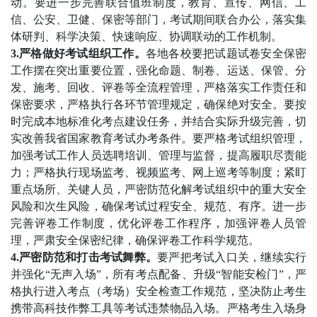
动。要进一步完善联合值班制度，教育、宣传、网信、工
信、公安、卫健、保密等部门，考试期间联合办公，落实集
体研判、科学决策、快速响应、协调联动的工作机制。
3.严格做好考试组织工作。
各地各校要把试题试卷安全保密
工作摆在突出重要位置，强化命题、制卷、运送、保管、分
发、施考、回收、评卷等全流程管理，严格落实工作责任和
保密要求，严格执行各环节管理规定，确保绝对安全。要按
时完成本地标准化考点建设任务，并结合实际升级完善，切
实改善我省国家教育考试办考条件。要严格考试组织管理，
加强考试工作人员选聘培训、管理与监督，提高履职尽责能
力；严格执行现场监考、视频监考、网上巡考等制度；紧盯
重点场所、关键人员，严密防范化解考试组织中的重大安全
风险和次生风险，确保考试过程安全、规范、有序。进一步
完善评卷工作制度，优化评卷工作程序，加强评卷人员管
理，严肃安全保密纪律，确保评卷工作科学规范。
4.严密防范和打击考试舞弊。
要严把考试入口关，继续实行
并强化“无声入场”，所有考点配备、升级“智能安检门”，严
格执行进入考点（考场）安全检查工作规范，坚决防止考生
携带高科技作弊工具等考试违禁物品入场。严格考生入场身