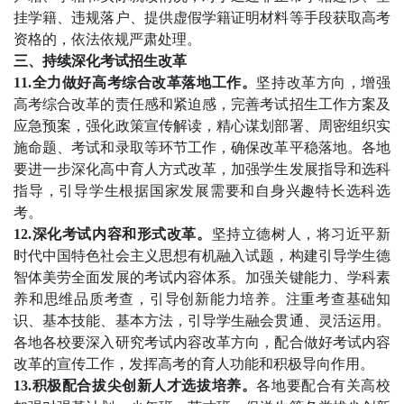
挂学籍、违规落户、提供虚假学籍证明材料等手段获取高考
资格的，依法依规严肃处理。
三、持续深化考试招生改革
11.全力做好高考综合改革落地工作。
坚持改革方向，增强
高考综合改革的责任感和紧迫感，完善考试招生工作方案及
应急预案，强化政策宣传解读，精心谋划部署、周密组织实
施命题、考试和录取等环节工作，确保改革平稳落地。各地
要进一步深化高中育人方式改革，加强学生发展指导和选科
指导，引导学生根据国家发展需要和自身兴趣特长选科选
考。
12.深化考试内容和形式改革。
坚持立德树人，将习近平新
时代中国特色社会主义思想有机融入试题，构建引导学生德
智体美劳全面发展的考试内容体系。加强关键能力、学科素
养和思维品质考查，引导创新能力培养。注重考查基础知
识、基本技能、基本方法，引导学生融会贯通、灵活运用。
各地各校要深入研究考试内容改革方向，配合做好考试内容
改革的宣传工作，发挥高考的育人功能和积极导向作用。
13.积极配合拔尖创新人才选拔培养。
各地要配合有关高校