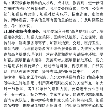
钩；要积极倡导科学的人才观、成才观、教育观，进一步引
导扭转功利化的教育倾向。各地要会同宣传、网信、公安等
部门加强信息监测，加强对助考犯罪、招生诈骗、虚假宣
传、网络谣言、不实信息等有害信息的处置，并及时回应社
会、考生的关切。
21.精心做好考生服务。
各地要深入开展“高考护航行动”，增
强服务意识，加强人文关怀，围绕考试组织、安全保障、宣
传引导、咨询服务等环节，加强对治安、交通、医疗卫生、
噪音治理、心理辅导等多方面综合服务保障，为残疾人平等
参加高考提供合理便利，营造温馨和谐的考试招生环境。要
加强志愿填报咨询服务，完善高考志愿填报辅助系统，要充
分运用多种宣传媒介，通过专题讲座、视频直播、在线答
疑、电话咨询等方式，提升志愿填报服务普惠性、可及性、
便捷性；要细化工作措施，充分发挥基层教育部门和高中阶
段学校主阵地作用，利用高考后到出分前的关键节点，加大
对一线教师、考生和家长的培训力度。要遴选部分业务能
手、骨干教师、招办主任、专家学者等，建设本地志愿填报
咨询专家队伍，集中解答考生和家长关心的热点问题。加强
宣传预警，提醒考生谨防志愿填报、招生录取等环节的诈骗