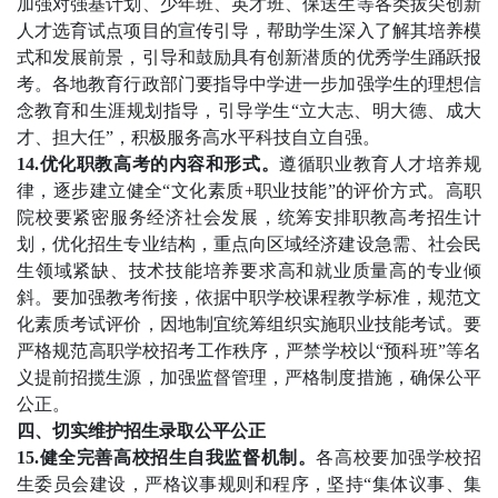
加强对强基计划、少年班、英才班、保送生等各类拔尖创新
人才选育试点项目的宣传引导，帮助学生深入了解其培养模
式和发展前景，引导和鼓励具有创新潜质的优秀学生踊跃报
考。各地教育行政部门要指导中学进一步加强学生的理想信
念教育和生涯规划指导，引导学生“立大志、明大德、成大
才、担大任”，积极服务高水平科技自立自强。
14.优化职教高考的内容和形式。
遵循职业教育人才培养规
律，逐步建立健全“文化素质+职业技能”的评价方式。高职
院校要紧密服务经济社会发展，统筹安排职教高考招生计
划，优化招生专业结构，重点向区域经济建设急需、社会民
生领域紧缺、技术技能培养要求高和就业质量高的专业倾
斜。要加强教考衔接，依据中职学校课程教学标准，规范文
化素质考试评价，因地制宜统筹组织实施职业技能考试。要
严格规范高职学校招考工作秩序，严禁学校以“预科班”等名
义提前招揽生源，加强监督管理，严格制度措施，确保公平
公正。
四、切实维护招生录取公平公正
15.健全完善高校招生自我监督机制。
各高校要加强学校招
生委员会建设，严格议事规则和程序，坚持“集体议事、集