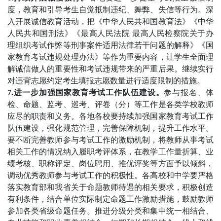
度，教育和引导考生自觉抵制违纪、舞弊、失信等行为。深
入开展诚信教育活动，把《中华人民共和国教育法》《中华
人民共和国刑法》《最高人民法院 最高人民检察院关于办
理组织考试作弊等刑事案件适用法律若干问题的解释》《国
家教育考试违规处理办法》等作为重要内容，让学生全面理
解诚信做人的重要性和考试违规带来的严重后果。继续实行
对违背志愿约定考生填报志愿数量进行适度限制的措施。
7.进一步加强国家教育考试工作队伍建设。
参与报名、体
检、命题、监考、巡考、评卷（分）等工作是各类学校教师
应尽的职责和义务。各地各校要持续加强国家教育考试工作
队伍建设，强化规范管理，完善保障机制，提升工作水平。
要不断完善教师参与考试工作的激励机制，将教师从事考试
相关工作的情况纳入履职考评体系，在教学工作量折算、业
绩考核、职称评定、岗位聘用、推优评奖等方面予以倾斜，
调动优秀教师参与考试工作的积极性。各高校和中学要严格
落实教育部和我省关于命题教师待遇的相关要求，积极创造
有利条件，结合单位实际制定命题工作激励措施，鼓励教师
参加各类省级命题任务。推进分级分类和集中统一相结合、