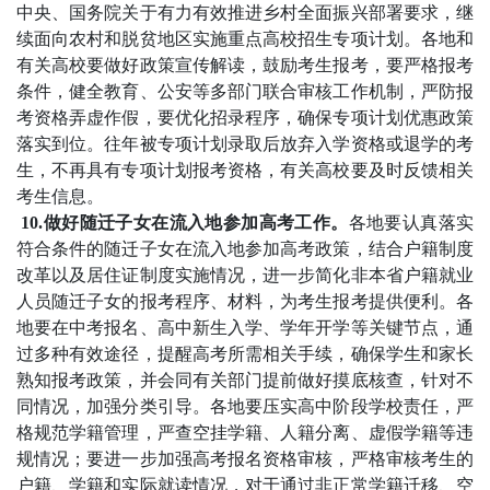
中央、国务院关于有力有效推进乡村全面振兴部署要求，继
续面向农村和脱贫地区实施重点高校招生专项计划。各地和
有关高校要做好政策宣传解读，鼓励考生报考，要严格报考
条件，健全教育、公安等多部门联合审核工作机制，严防报
考资格弄虚作假，要优化招录程序，确保专项计划优惠政策
落实到位。往年被专项计划录取后放弃入学资格或退学的考
生，不再具有专项计划报考资格，有关高校要及时反馈相关
考生信息。
10.做好随迁子女在流入地参加高考工作。
各地要认真落实
符合条件的随迁子女在流入地参加高考政策，结合户籍制度
改革以及居住证制度实施情况，进一步简化非本省户籍就业
人员随迁子女的报考程序、材料，为考生报考提供便利。各
地要在中考报名、高中新生入学、学年开学等关键节点，通
过多种有效途径，提醒高考所需相关手续，确保学生和家长
熟知报考政策，并会同有关部门提前做好摸底核查，针对不
同情况，加强分类引导。各地要压实高中阶段学校责任，严
格规范学籍管理，严查空挂学籍、人籍分离、虚假学籍等违
规情况；要进一步加强高考报名资格审核，严格审核考生的
户籍、学籍和实际就读情况，对于通过非正常学籍迁移、空