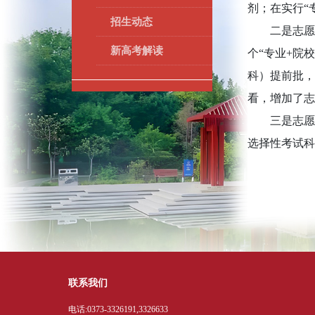
剂；在实行“
招生动态
二是志愿填报
新高考解读
个“专业+院
科）提前批，
看，增加了志
三是志愿填
选择性考试科
联系我们
电话:0373-3326191,3326633