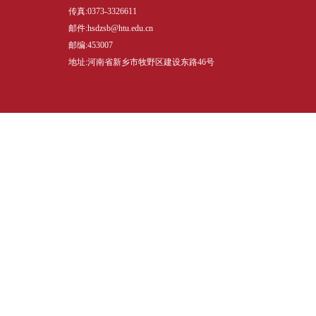
传真:0373-3326611
邮件:hsdzsb@htu.edu.cn
邮编:453007
地址:河南省新乡市牧野区建设东路46号