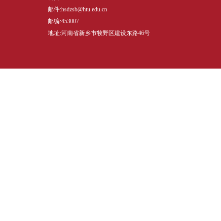
邮件:hsdzsb@htu.edu.cn
邮编:453007
地址:河南省新乡市牧野区建设东路46号