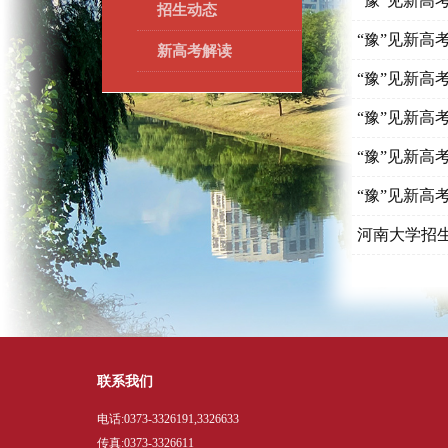
“豫”见新高
招生动态
“豫”见新高
新高考解读
“豫”见新高
“豫”见新高
​“豫”见新高
“豫”见新高考 
河南大学招
联系我们
电话:0373-3326191,3326633
传真:0373-3326611