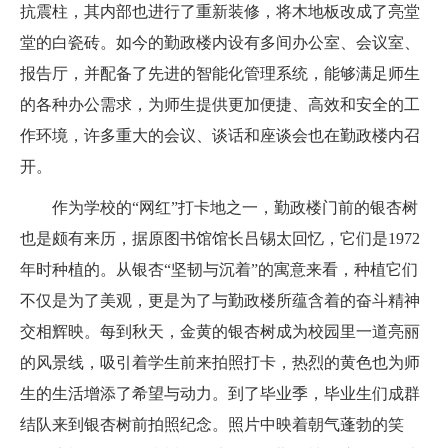
抗震柱，其内部也进行了重新装修，将木地板改成了亮堂
堂的白瓷砖。如今的勤政楼内设有多间办公室、会议室、
报告厅，并配备了先进的智能化管理系统，能够满足师生
的各种办公需求，为师生提供更加便捷、高效和安全的工
作环境，许多重大的会议、谈话和座谈会也在勤政楼内召
开。
作为学校的
“网红”打卡地之一，勤政楼门前的银杏树
也是颇有来历，据原图书馆馆长
吕锡太
回忆，它们是
1972
年时种植的。从银杏“坚韧与沉着”的寓意来看，种植它们
不仅是为了美观，更是为了与勤政楼所蕴含着的奋斗精神
交相辉映。每到秋天，金黄的银杏树成为校园里一道亮丽
的风景线，吸引着学生前来拍照打卡，热烈的黄色也为师
生的生活增添了希望与动力。到了毕业季，毕业生们成群
结队来到银杏树前拍照纪念。照片中映着朝气蓬勃的笑