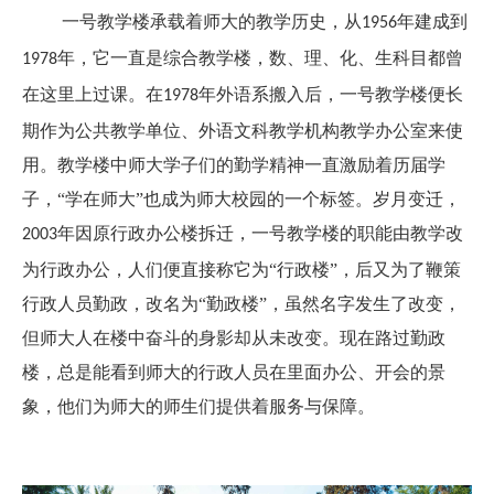
一号教学楼承载着师大的教学历史，
从
年建成到
1956
年，
它
一直是综合
教学
楼，
数、理、化、生科目都曾
1978
在这里上过课。
在
年外语系搬入后
，一号教学楼便长
1978
期作为公共教学单位、外语文科教学机构教学办公室来使
用。教学楼中师大学子们的勤学精神一直激励着历届学
子，
“学在师大”也成为师大校园的一个标签。岁月变迁，
年因原行政办公楼拆迁，一号教学楼的职能由教学改
2003
为行政办公，人们便直接称它为“行政楼”，后又为了鞭策
行政人员勤政，
改名为
“
勤政楼
”，虽然名字发生了改变，
但师大人在楼中奋斗的身影却从未改变。现在路过勤政
楼，总是能看到师大的行政人员在里面办公、开会的景
象，他们
为师大的师生们提供着服务与保障。