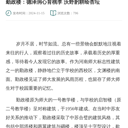
勤政楼：德泽润心育桃李 沃野躬耕绘杏坛
发布时间：2024-11-15
浏览次数：
796
岁月不居，时节如流。总有一些景物会默默地注视着
来往的行人，观察着过往的历史故事，承载着历史的厚重
感，等待着今人发现它的故事。作为河南师大标志性建筑
之一的勤政楼，静静地伫立于学校的西校区，文渊楼的南
面。勤政楼见证了师大发展的风雨历程，也留存了师大师
生对于校园重要的记忆。
勤政楼原为师大的一号教学楼，与学校的启智楼（原
二号教学楼）呈对称建筑，于
1956年建成。在当时中苏友
好关系的推动下，勤政楼采取了中苏合璧的建筑风格，其
包括中部塔楼和两翼建筑与碉楼，楼顶呈十字型设计，歇