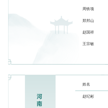
周铁项
郑邦山
赵国祥
王宗敏
姓名
赵纪彬