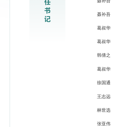
聂补吾
聂补吾
葛叔华
葛叔华
韩倩之
葛叔华
徐国通
王志远
林世选
张亚伟