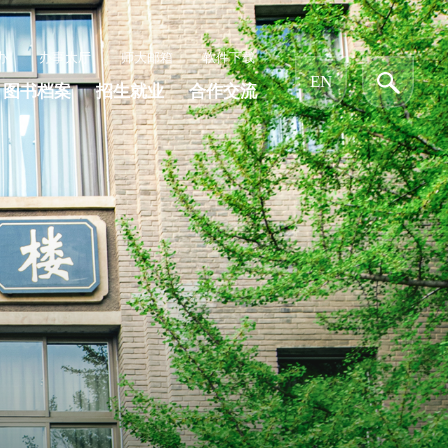
办
办事大厅
师大邮箱
软件下载
EN
图书档案
招生就业
合作交流