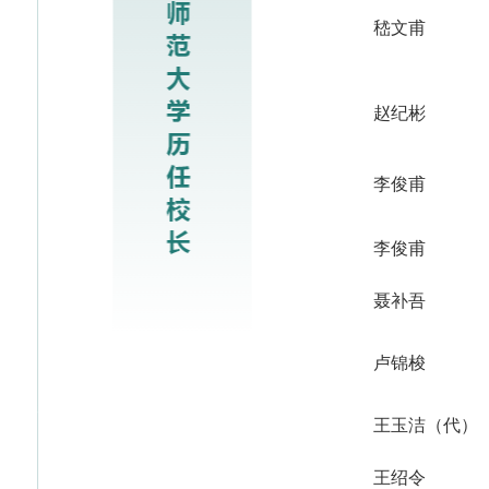
嵇文甫
赵纪彬
李俊甫
李俊甫
聂补吾
卢锦梭
王玉洁（代）
王绍令