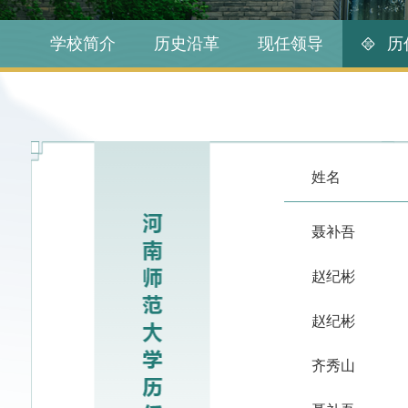
学校简介
历史沿革
现任领导
历
姓名
聂补吾
赵纪彬
赵纪彬
齐秀山