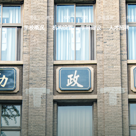
学生
教工
校友
访客
全景漫游
一网通
学校概况
机构设置
学科建设
人才招聘