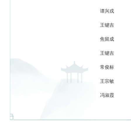
谭兴戎
王键吉
焦留成
王键吉
常俊标
王宗敏
冯淑霞