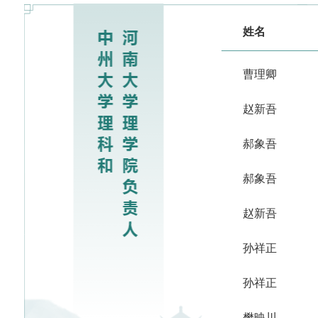
姓名
曹理卿
赵新吾
郝象吾
郝象吾
赵新吾
孙祥正
孙祥正
樊映川