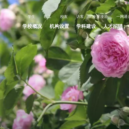
学生
教工
校友
访客
全景漫游
一网通
学校概况
机构设置
学科建设
人才招聘