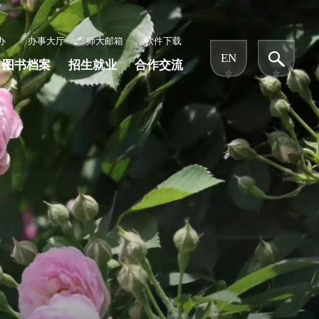
办
办事大厅
师大邮箱
软件下载
EN
图书档案
招生就业
合作交流