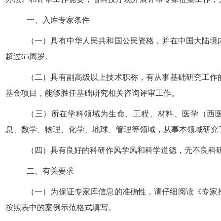
一、入库专家条件
（
一
）
具有中华人民共和国公民资格，并在中国大陆境
超过
65
周岁。
（
二
）
具有
副高级以上
技术职称，有从事基础研究工作
基金项目，能够胜任基础研究相关咨询评审工作。
（
三
）所在学科领域为生命
、
工程
、
材料
、
医学（西
息
、
数学
、
物理
、
化学
、
地球
、管理等领域，从事本领域研究
（
四
）具有良好的科研作风学风和科学道德，
无不良科
二、有关要求
（一）为保证专家库信息的准确性，请仔细阅读《专家
按照表中的案例示范格式填写。