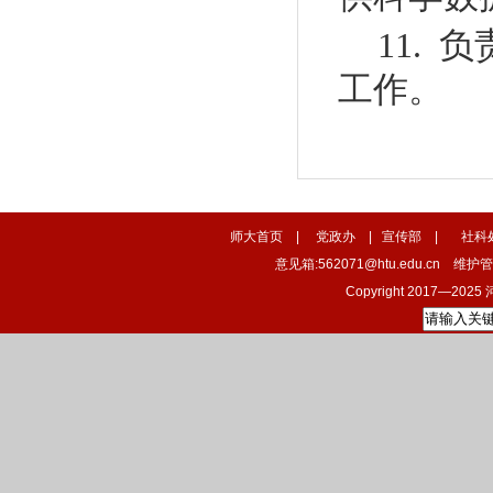
11.
工作。
师大首页
|
党政办
|
宣传部
|
社科
意见箱:562071@htu.edu.cn 维
Copyright 2017—2025