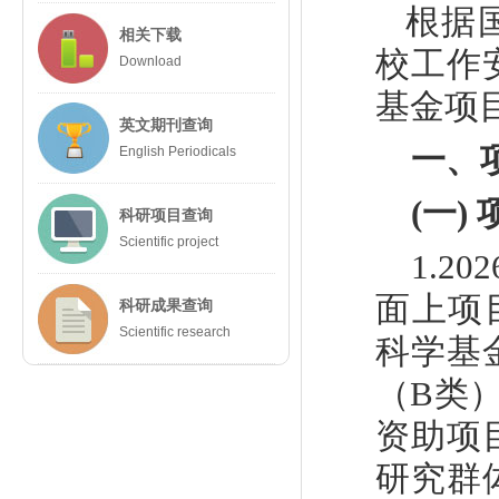
根据
相关下载
校工作
Download
基金项
英文期刊查询
一、
English Periodicals
(
一
)
科研项目查询
Scientific project
1.202
面上项
科研成果查询
Scientific research
科学基
（
B
类
资助项
研究群