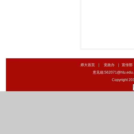
师大首页
|
党政办
|
宣传部
意见箱:562071@htu.e
Copyright 