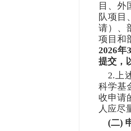
目、外
队项目
请）、
项目和
202
6
年
提交
，
2.
上
科学基
收申请
人应尽
(
二
)