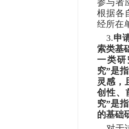
参与者
根据各
经所在
3.
申
索类基
一类研
究
”
是指
灵感，
创性、
究
”
是指
的基础
对于