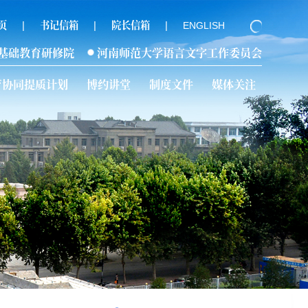
|
|
|
页
书记信箱
院长信箱
ENGLISH
基础教育研修院
河南师范大学语言文字工作委员会
育协同提质计划
博约讲堂
制度文件
媒体关注