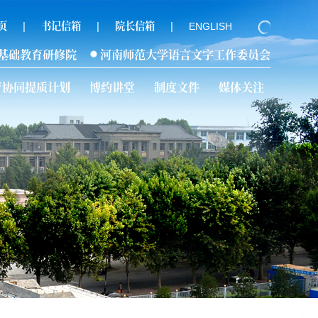
|
|
|
页
书记信箱
院长信箱
ENGLISH
基础教育研修院
河南师范大学语言文字工作委员会
育协同提质计划
博约讲堂
制度文件
媒体关注