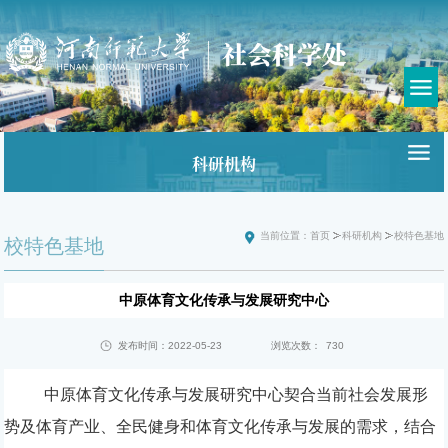
科研机构
当前位置：
首页
科研机构
校特色基地
校特色基地
中原体育文化传承与发展研究中心
发布时间：2022-05-23
浏览次数：
730
中原体育文化传承与发展研究中心契合当前社会发展形
势及体育产业、全民健身和体育文化传承与发展的需求，结合