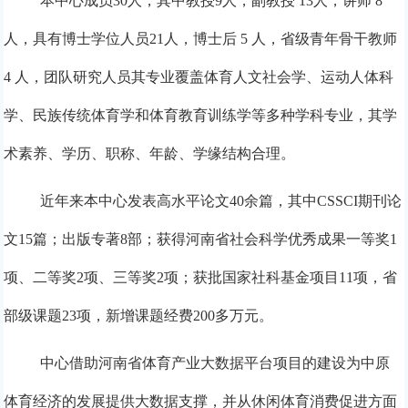
本中心成员
30人，其中教授9人，副教授 13人，讲师 8
人，具有博士学位人员21人，博士后 5 人，省级青年骨干教师
4 人，团队研究人员其专业覆盖体育人文社会学、运动人体科
学、民族传统体育学和体育教育训练学等多种学科专业，其学
术素养、学历、职称、年龄、学缘结构合理。
近年来本中心发表高水平论文
40余篇，其中CSSCI期刊论
文15篇；出版专著8部；获得河南省社会科学
优秀成果一等奖
1
项
、二等奖
2项、三等奖2项；获批国家社科基金项目11项，省
部级课题23项，新增课题经费200多万元。
中心借助河南省体育产业大数据平台项目的建设为中原
体育经济的发展提供大数据支撑，并从休闲体育消费促进方面