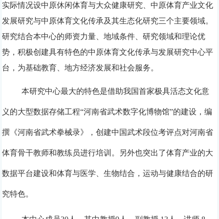
实际情况设
中原休闲体育与大众健康研究、中原体育产业文化
发展研究与中原体育文化传承及其生态化研究
三个主要领域。
研究结合本中心的师资力量、地域条件、研究领域和理论优
势，积极创建具有特色的中原体育文化传承与发展研究中心平
台，为基础教育、地方经济发展和社会服务。
本研究中心最大的特色是借助我国首家极具活态文化意
义的大型数据存储工程
“河南省武术数字化博物馆”的建设，编
撰《河南省武术拳械录》，创建中国武术段位考评点对河南省
体育骨干教师和教练员进行培训。另外也突出了体育产业的大
数据平台建设和体育与医学、生物结合，运动与健康结合的研
究特色。