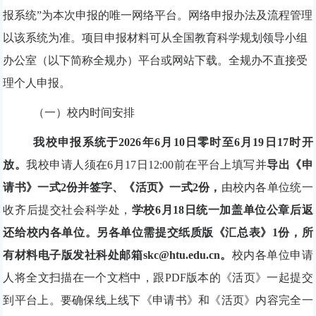
报系统”为本次申报的唯一网络平台。网络申报办法及流程管理
以该系统为准。项目申报材料可从全国教育科学规划领导小组
办公室（以下简称全规办）平台或网站下载。全规办不直接受
理个人申报。
（一）
校内
时间安排
我校申报系统于
2026年6月10日零时至6月19日17时开
放。
我校申请人须在
6月17日12:00前在平台上填写并
导出《申
请书》一式2份并签字、《
活页
》一式2份，
由校内各单位统一
收齐后提交社会科学处，
学校6月18日统一加盖单位公章后返
还给校内各单位。
另各单位需提交纸质版《汇总表》1份，所
有材料电子版发社科处邮箱skc@htu.edu.cn
。
校内
各单位申请
人将全文扫描在一个文档中，跟PDF版本的《活页》一起提交
到平台上。要确保线上线下《申请书》和《
活页》内容完全一