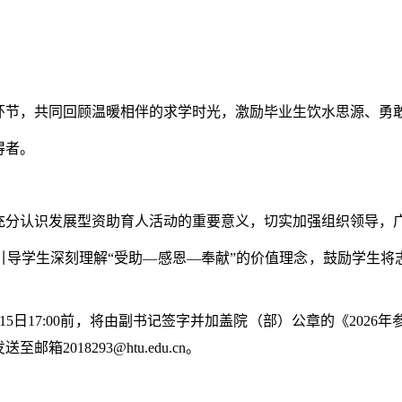
环节，共同回顾温暖相伴的求学时光，激励毕业生饮水思源、勇
得者。
充分认识发展型资助育人活动的重要意义，切实加强组织领导，
引导学生深刻理解“受助—感恩—奉献”的价值理念，鼓励学生将
15
日
17:00
前，将由副书记签字并加盖院（部）公章的《
2026
年
发送至邮箱
2018293@htu.edu.cn
。