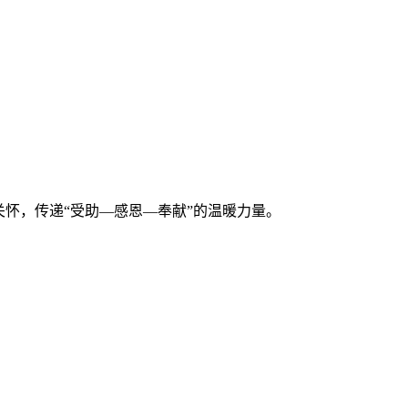
怀，传递“受助—感恩—奉献”的温暖力量。