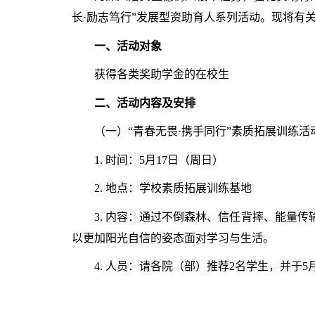
长
·
励志笃行”发展型资助育人系列活动。现将有
一、活动对象
获得各类奖助学金的在校生
二、活动内容及安排
（一）“青春无畏
·
携手同行”素质拓展训练活
1.
时间：
5
月
17
日（周日）
2.
地点：学校素质拓展训练基地
3.
内容：通过不倒森林、信任背摔、能量传
以更加阳光自信的姿态面对学习与生活。
4.
人员：请各院（部）推荐
2
名学生，并于
5