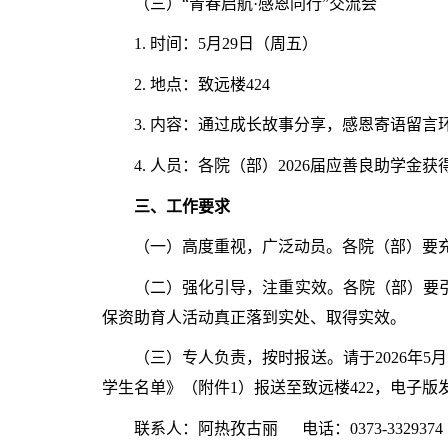
（三）
“青春启航
·
感恩同行”交流会
1.
时间：
5
月
29
日（周五）
2.
地点：致远楼
424
3.
内容：通过成长故事分享，感恩寄语留言
4.
人员：各院（部）
2026
届应善良助学金获
三、工作要求
（一）高度重视，广泛动员。各院（部）要
（二）强化引导，注重实效。各院（部）要
保资助育人活动真正落到实处、取得实效。
（三）
专人负责，按时报送。请于
2026
年
5
月
学生名单》（附件
1
）报送至致远楼
422
，电子版
联系人：阿热孜古丽 电话：
0373-3329374